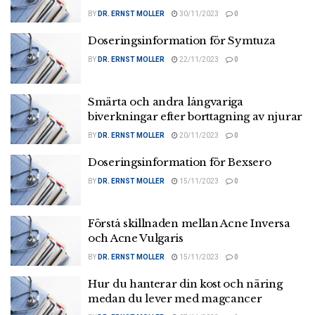
BY
DR. ERNST MOLLER
30/11/2023
0
Doseringsinformation för Symtuza
BY
DR. ERNST MOLLER
22/11/2023
0
Smärta och andra långvariga
biverkningar efter borttagning av njurar
BY
DR. ERNST MOLLER
20/11/2023
0
Doseringsinformation för Bexsero
BY
DR. ERNST MOLLER
15/11/2023
0
Förstå skillnaden mellan Acne Inversa
och Acne Vulgaris
BY
DR. ERNST MOLLER
15/11/2023
0
Hur du hanterar din kost och näring
medan du lever med magcancer