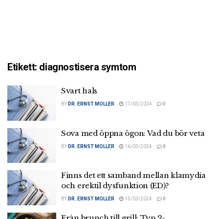
Etikett:
diagnostisera symtom
Svart hals
BY
DR. ERNST MOLLER
17/03/2024
0
Sova med öppna ögon: Vad du bör veta
BY
DR. ERNST MOLLER
16/03/2024
0
Finns det ett samband mellan klamydia
och erektil dysfunktion (ED)?
BY
DR. ERNST MOLLER
15/03/2024
0
Från brunch till grill: Typ 2-