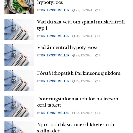
hypotyreos
BY
DR. ERNST MOLLER
22/01/2024
0
Vad du ska veta om spinal muskelatrofi
typ 1
BY
DR. ERNST MOLLER
08/01/2024
0
Vad är central hypotyreos?
BY
DR. ERNST MOLLER
22/12/2023
0
Förstå idiopatisk Parkinsons sjukdom
BY
DR. ERNST MOLLER
19/12/2023
0
Doseringsinformation för naltrexon
oral tablett
BY
DR. ERNST MOLLER
13/12/2023
0
Njur- och blåscancer: likheter och
skillnader