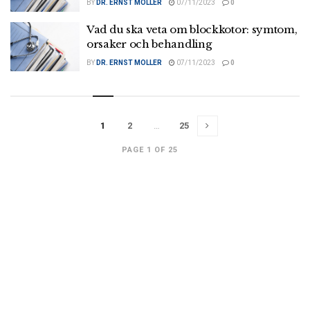
BY
DR. ERNST MOLLER
07/11/2023
0
Vad du ska veta om blockkotor: symtom,
orsaker och behandling
BY
DR. ERNST MOLLER
07/11/2023
0
1
2
…
25
PAGE 1 OF 25