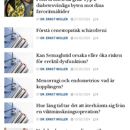
diabetesvänliga byten mot dina
favoritmåltider
BY
DR. ERNST MOLLER
27/02/2024
0
Förstå cenestopatisk schizofreni
BY
DR. ERNST MOLLER
26/02/2024
0
Kan Semaglutid orsaka eller öka risken
för erektil dysfunktion?
BY
DR. ERNST MOLLER
23/02/2024
0
Menorragi och endometrios: vad är
kopplingen?
BY
DR. ERNST MOLLER
16/02/2024
0
Hur lång tid tar det att återhämta sig från
en viktminskningsoperation?
BY
DR. ERNST MOLLER
10/02/2024
0