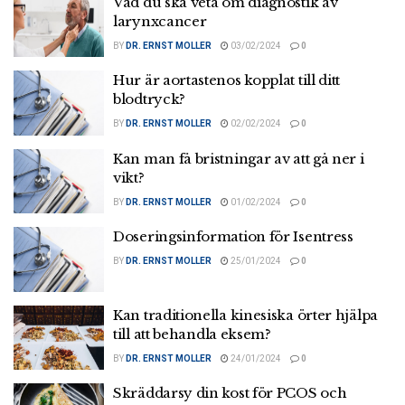
Vad du ska veta om diagnostik av
larynxcancer
BY
DR. ERNST MOLLER
03/02/2024
0
Hur är aortastenos kopplat till ditt
blodtryck?
BY
DR. ERNST MOLLER
02/02/2024
0
Kan man få bristningar av att gå ner i
vikt?
BY
DR. ERNST MOLLER
01/02/2024
0
Doseringsinformation för Isentress
BY
DR. ERNST MOLLER
25/01/2024
0
Kan traditionella kinesiska örter hjälpa
till att behandla eksem?
BY
DR. ERNST MOLLER
24/01/2024
0
Skräddarsy din kost för PCOS och