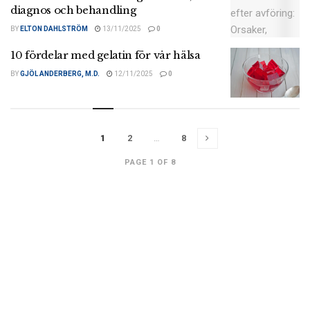
diagnos och behandling
BY
ELTON DAHLSTRÖM
13/11/2025
0
10 fördelar med gelatin för vår hälsa
BY
GJÖL ANDERBERG, M.D.
12/11/2025
0
1
2
…
8
PAGE 1 OF 8