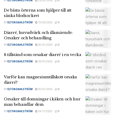
BY
ELTON DAHLSTRÖM
23/02/2026
0
De bästa örterna som hjälper till att
sänka blodsockret
BY
ELTON DAHLSTRÖM
19/02/2026
0
Diarré, huvudvärk och illamående:
Orsaker och behandling
BY
ELTON DAHLSTRÖM
05/01/2026
0
8 tillstånd som orsakar diarré i en vecka
BY
ELTON DAHLSTRÖM
03/01/2026
0
Varför kan magnesiumtillskott orsaka
diarré?
BY
ELTON DAHLSTRÖM
02/01/2026
0
Orsaker till domningar i käken och hur
man behandlar dem
BY
ELTON DAHLSTRÖM
24/12/2025
0