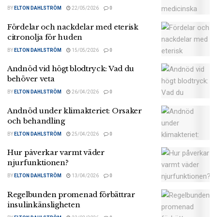
BY
ELTON DAHLSTRÖM
22/05/2026
0
Fördelar och nackdelar med eterisk
citronolja för huden
BY
ELTON DAHLSTRÖM
15/05/2026
0
Andnöd vid högt blodtryck: Vad du
behöver veta
BY
ELTON DAHLSTRÖM
26/04/2026
0
Andnöd under klimakteriet: Orsaker
och behandling
BY
ELTON DAHLSTRÖM
25/04/2026
0
Hur påverkar varmt väder
njurfunktionen?
BY
ELTON DAHLSTRÖM
13/04/2026
0
Regelbunden promenad förbättrar
insulinkänsligheten