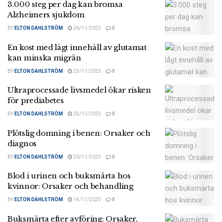
3.000 steg per dag kan bromsa
Alzheimers sjukdom
BY
ELTON DAHLSTRÖM
26/11/2025
0
En kost med lågt innehåll av glutamat
kan minska migrän
BY
ELTON DAHLSTRÖM
25/11/2025
0
Ultraprocessade livsmedel ökar risken
för prediabetes
BY
ELTON DAHLSTRÖM
25/11/2025
0
Plötslig domning i benen: Orsaker och
diagnos
BY
ELTON DAHLSTRÖM
20/11/2025
0
Blod i urinen och buksmärta hos
kvinnor: Orsaker och behandling
BY
ELTON DAHLSTRÖM
14/11/2025
0
Buksmärta efter avföring: Orsaker,