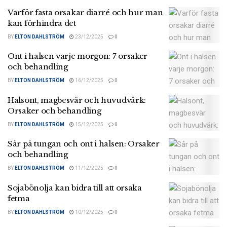
Varför fasta orsakar diarré och hur man
kan förhindra det
BY
ELTON DAHLSTRÖM
23/12/2025
0
Ont i halsen varje morgon: 7 orsaker
och behandling
BY
ELTON DAHLSTRÖM
16/12/2025
0
Halsont, magbesvär och huvudvärk:
Orsaker och behandling
BY
ELTON DAHLSTRÖM
15/12/2025
0
Sår på tungan och ont i halsen: Orsaker
och behandling
BY
ELTON DAHLSTRÖM
11/12/2025
0
Sojabönolja kan bidra till att orsaka
fetma
BY
ELTON DAHLSTRÖM
10/12/2025
0