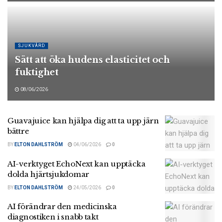
SJUKVÅRD
Sätt att öka hudens elasticitet och
fuktighet
08/06/2026
Guavajuice kan hjälpa dig att ta upp järn
bättre
BY
ELTON DAHLSTRÖM
04/06/2026
0
AI-verktyget EchoNext kan upptäcka
dolda hjärtsjukdomar
BY
ELTON DAHLSTRÖM
24/05/2026
0
AI förändrar den medicinska
diagnostiken i snabb takt