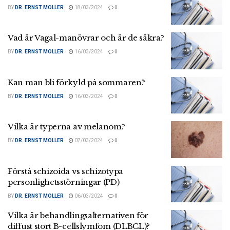
BY
DR. ERNST MOLLER
18/03/2024
0
Vad är Vagal-manövrar och är de säkra?
BY
DR. ERNST MOLLER
16/03/2024
0
Kan man bli förkyld på sommaren?
BY
DR. ERNST MOLLER
16/03/2024
0
Vilka är typerna av melanom?
BY
DR. ERNST MOLLER
07/03/2024
0
Förstå schizoida vs schizotypa
personlighetsstörningar (PD)
BY
DR. ERNST MOLLER
06/03/2024
0
Vilka är behandlingsalternativen för
diffust stort B-cellslymfom (DLBCL)?