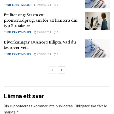
BY
DR. ERNST MOLLER
29/02/2024
0
Ett litet steg: Starta ett
promenadprogram för att hantera din
typ 2-diabetes
BY
DR. ERNST MOLLER
29/02/2024
0
Biverkningar av Anoro Ellipta: Vad du
behöver veta
BY
DR. ERNST MOLLER
27/02/2024
0
Lämna ett svar
Din e-postadress kommer inte publiceras.
Obligatoriska fält är
*
märkta