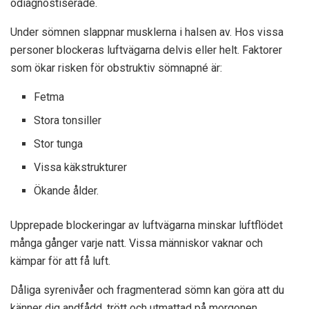
odiagnostiserade.
Under sömnen slappnar musklerna i halsen av. Hos vissa
personer blockeras luftvägarna delvis eller helt. Faktorer
som ökar risken för obstruktiv sömnapné är:
Fetma
Stora tonsiller
Stor tunga
Vissa käkstrukturer
Ökande ålder.
Upprepade blockeringar av luftvägarna minskar luftflödet
många gånger varje natt. Vissa människor vaknar och
kämpar för att få luft.
Dåliga syrenivåer och fragmenterad sömn kan göra att du
känner dig andfådd, trött och utmattad på morgonen.