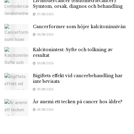
Livmodercancer (endometriecancer):
Symtom, orsak, diagnos och behandling
07/08/2026
Cancerformer som höjer kalcitoninnivån
06/08/2026
Kalcitonintest: Syfte och tolkning av
resultat
06/08/2026
Bigiftets effekt vid cancerbehandling har
inte bevisats
05/08/2026
Är anemi ett tecken på cancer hos äldre?
04/08/2026