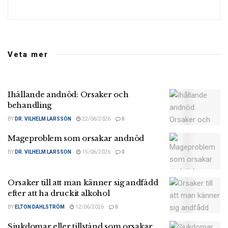
Veta mer
Ihållande andnöd: Orsaker och
behandling
BY
DR. VILHELM LARSSON
22/06/2026
0
Mageproblem som orsakar andnöd
BY
DR. VILHELM LARSSON
15/06/2026
0
Orsaker till att man känner sig andfådd
efter att ha druckit alkohol
BY
ELTON DAHLSTRÖM
12/06/2026
0
Sjukdomar eller tillstånd som orsakar