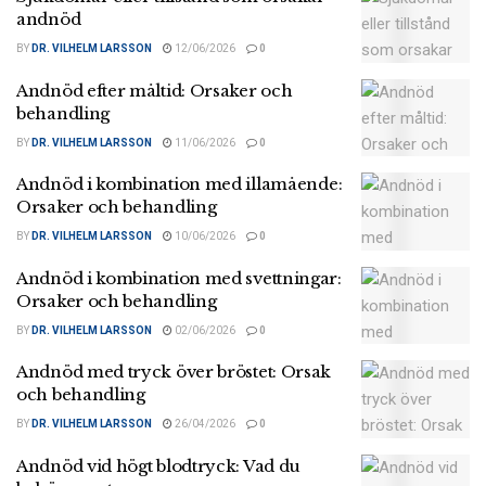
andnöd
BY
DR. VILHELM LARSSON
12/06/2026
0
Andnöd efter måltid: Orsaker och
behandling
BY
DR. VILHELM LARSSON
11/06/2026
0
Andnöd i kombination med illamående:
Orsaker och behandling
BY
DR. VILHELM LARSSON
10/06/2026
0
Andnöd i kombination med svettningar:
Orsaker och behandling
BY
DR. VILHELM LARSSON
02/06/2026
0
Andnöd med tryck över bröstet: Orsak
och behandling
BY
DR. VILHELM LARSSON
26/04/2026
0
Andnöd vid högt blodtryck: Vad du