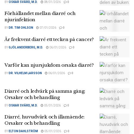
BY
OSKAR SVÄRD, M.D.
08/01/2026
0
Förhållandet mellan diarré och
njurinfektion
BY
DR. TIM OHLSON
07/01/2026
0
Är frekvent diarré ett tecken på cancer?
BY
GJÖL ANDERBERG, M.D.
06/01/2026
0
Varför kan njursjukdom orsaka diarré?
BY
DR. VILHELM LARSSON
06/01/2026
0
Diarré och ledvärk på samma gång:
Orsaker och behandling
BY
OSKAR SVÄRD, M.D.
05/01/2026
0
Diarré, huvudvärk och illamående:
Orsaker och behandling
BY
ELTON DAHLSTRÖM
05/01/2026
0