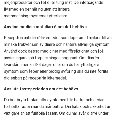
mejeriprodukter och fet eller tung mat. De intetsägande
livsmedlen ger näring utan att irritera
matsmältningssystemet ytterligare.
Använd medicin mot diarré om det behövs
Receptfria antidiarréläkemedel som loperamid hjälper till att
minska frekvensen av diarré och hantera allvarliga symtom.
Använd dock dessa mediciner med försiktighet och följ
anvisningarna på förpackningen noggrant. Om diarrén
kvarstår i mer än 3-4 dagar eller om du har ytterligare
symtom som feber eller blodig avföring ska du inte förlita
dig enbart på receptfria läkemedel.
Avsluta fasteperioden om det behövs
Du bör bryta fastan tills symtomen blir bättre och sedan
fortsätta fastan när du mår bättre. Din hälsa och säkerhet är
viktigare än att fullfölja fastan. Om du har svår diarré under