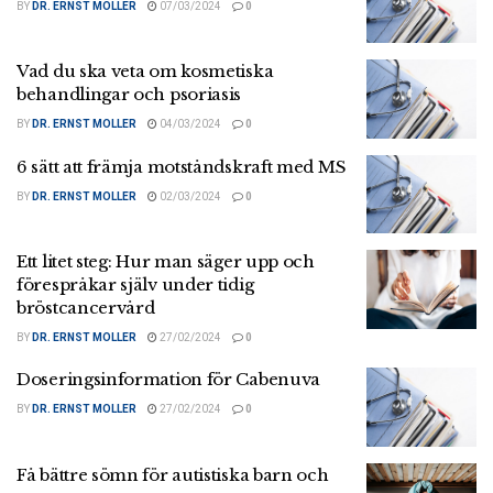
BY
DR. ERNST MOLLER
07/03/2024
0
Vad du ska veta om kosmetiska
behandlingar och psoriasis
BY
DR. ERNST MOLLER
04/03/2024
0
6 sätt att främja motståndskraft med MS
BY
DR. ERNST MOLLER
02/03/2024
0
Ett litet steg: Hur man säger upp och
förespråkar själv under tidig
bröstcancervård
BY
DR. ERNST MOLLER
27/02/2024
0
Doseringsinformation för Cabenuva
BY
DR. ERNST MOLLER
27/02/2024
0
Få bättre sömn för autistiska barn och