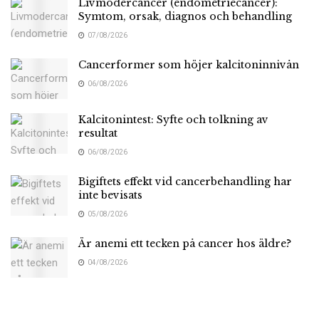
Livmodercancer (endometriecancer):
Symtom, orsak, diagnos och behandling
07/08/2026
Cancerformer som höjer kalcitoninnivån
06/08/2026
Kalcitonintest: Syfte och tolkning av
resultat
06/08/2026
Bigiftets effekt vid cancerbehandling har
inte bevisats
05/08/2026
Är anemi ett tecken på cancer hos äldre?
04/08/2026