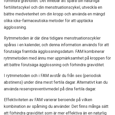
förhindra graviditet. Det innebär att spåra din naturliga
fertilitetscykel och din menstruationscykel, utveckla en
bättre medvetenhet om din kropp och använda en mängd
olika icke-farmaceutiska metoder för att upptäcka
ägglossning.
Rytmmetoden är där dina tidigare menstruationscykler
spåras i en kalender, och denna information används för att
förutsäga framtida ägglossningsdatum. FAM kombinerar
rytmmetoden med ännu mer uppmärksamhet på kroppen för
att bättre förutsäga ägglossning och förhindra graviditet.
I rytmmetoden och i FAM avstår du från sex (periodisk
abstinens) under dina mest fertila dagar. Alternativt kan du
använda reservpreventivmedel på dina fertila dagar.
Effektiviteten av FAM varierar beroende på vilken
kombination av spårning du använder. Det finns många sätt
att förhindra graviditet som är mer effektiva än en naturlig