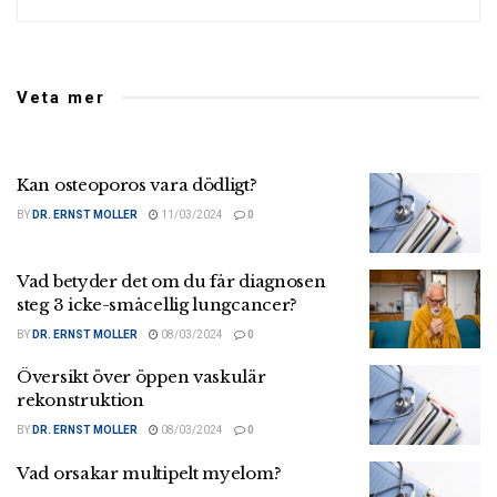
Veta mer
Kan osteoporos vara dödligt?
BY
DR. ERNST MOLLER
11/03/2024
0
Vad betyder det om du får diagnosen
steg 3 icke-småcellig lungcancer?
BY
DR. ERNST MOLLER
08/03/2024
0
Översikt över öppen vaskulär
rekonstruktion
BY
DR. ERNST MOLLER
08/03/2024
0
Vad orsakar multipelt myelom?