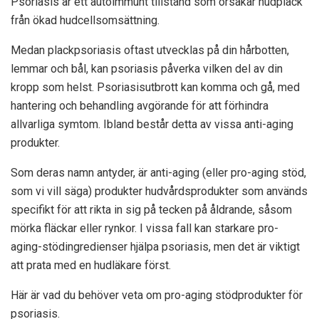
Psoriasis är ett autoimmunt tillstånd som orsakar hudplack
från ökad hudcellsomsättning.
Medan plackpsoriasis oftast utvecklas på din hårbotten,
lemmar och bål, kan psoriasis påverka vilken del av din
kropp som helst. Psoriasisutbrott kan komma och gå, med
hantering och behandling avgörande för att förhindra
allvarliga symtom. Ibland består detta av vissa anti-aging
produkter.
Som deras namn antyder, är anti-aging (eller pro-aging stöd,
som vi vill säga) produkter hudvårdsprodukter som används
specifikt för att rikta in sig på tecken på åldrande, såsom
mörka fläckar eller rynkor. I vissa fall kan starkare pro-
aging-stödingredienser hjälpa psoriasis, men det är viktigt
att prata med en hudläkare först.
Här är vad du behöver veta om pro-aging stödprodukter för
psoriasis.