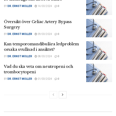
BY
DR. ERNST MOLLER
14/03/2024
0
Översikt över Celiac Artery Bypass
Surgery
BY
DR. ERNST MOLLER
09/03/2024
0
Kan temporomandibulära ledproblem
orsaka svullnad i ansiktet?
BY
DR. ERNST MOLLER
08/03/2024
0
Vad du ska veta om neutropeni och
trombocytopeni
BY
DR. ERNST MOLLER
01/03/2024
0