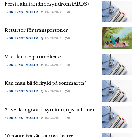
Förstå akut andnödsyndrom (ARDS)
BY
DR. ERNST MOLLER
18/03/2024
0
Resurser för transpersoner
BY
DR. ERNST MOLLER
17/03/2024
0
Vita fläckar på tandköttet
BY
DR. ERNST MOLLER
16/03/2024
0
Kan man bli förkyld på sommaren?
BY
DR. ERNST MOLLER
16/03/2024
0
21 veckor gravid: symtom, tips och mer
BY
DR. ERNST MOLLER
15/03/2024
0
10 naturliga sätt att sova bättre