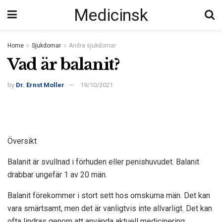
Medicinsk
Home
Sjukdomar
Andra sjukdomar
Vad är balanit?
by
Dr. Ernst Moller
19/10/2021
Översikt
Balanit är svullnad i förhuden eller penishuvudet. Balanit
drabbar ungefär 1 av 20 män.
Balanit förekommer i stort sett hos omskurna män. Det kan
vara smärtsamt, men det är vanligtvis inte allvarligt. Det kan
ofta lindras genom att använda aktuell medicinering.