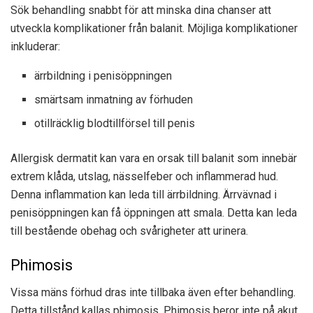
Sök behandling snabbt för att minska dina chanser att
utveckla komplikationer från balanit. Möjliga komplikationer
inkluderar:
ärrbildning i penisöppningen
smärtsam inmatning av förhuden
otillräcklig blodtillförsel till penis
Allergisk dermatit kan vara en orsak till balanit som innebär
extrem klåda, utslag, nässelfeber och inflammerad hud.
Denna inflammation kan leda till ärrbildning. Ärrvävnad i
penisöppningen kan få öppningen att smala. Detta kan leda
till bestående obehag och svårigheter att urinera.
Phimosis
Vissa mäns förhud dras inte tillbaka även efter behandling.
Detta tillstånd kallas phimosis. Phimosis beror inte på akut