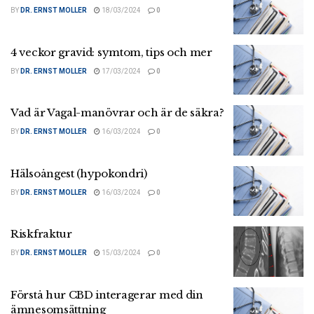
BY
DR. ERNST MOLLER
18/03/2024
0
4 veckor gravid: symtom, tips och mer
BY
DR. ERNST MOLLER
17/03/2024
0
Vad är Vagal-manövrar och är de säkra?
BY
DR. ERNST MOLLER
16/03/2024
0
Hälsoångest (hypokondri)
BY
DR. ERNST MOLLER
16/03/2024
0
Riskfraktur
BY
DR. ERNST MOLLER
15/03/2024
0
Förstå hur CBD interagerar med din
ämnesomsättning