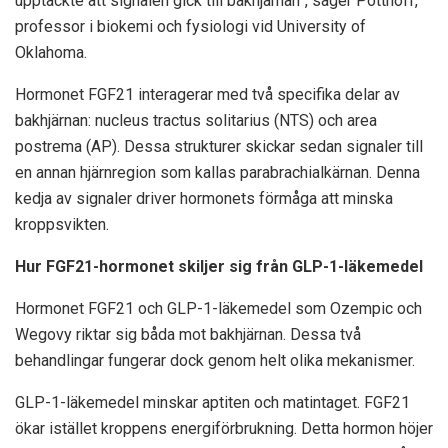
upptäckte att signalen gick till bakhjärnan”, säger Potthoff,
professor i biokemi och fysiologi vid University of
Oklahoma.
Hormonet FGF21 interagerar med två specifika delar av
bakhjärnan: nucleus tractus solitarius (NTS) och area
postrema (AP). Dessa strukturer skickar sedan signaler till
en annan hjärnregion som kallas parabrachialkärnan. Denna
kedja av signaler driver hormonets förmåga att minska
kroppsvikten.
Hur FGF21-hormonet skiljer sig från GLP-1-läkemedel
Hormonet FGF21 och GLP-1-läkemedel som Ozempic och
Wegovy riktar sig båda mot bakhjärnan. Dessa två
behandlingar fungerar dock genom helt olika mekanismer.
GLP-1-läkemedel minskar aptiten och matintaget. FGF21
ökar istället kroppens energiförbrukning. Detta hormon höjer