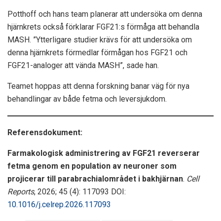
Potthoff och hans team planerar att undersöka om denna
hjärnkrets också förklarar FGF21:s förmåga att behandla
MASH. ”Ytterligare studier krävs för att undersöka om
denna hjärnkrets förmedlar förmågan hos FGF21 och
FGF21-analoger att vända MASH”, sade han.
Teamet hoppas att denna forskning banar väg för nya
behandlingar av både fetma och leversjukdom.
Referensdokument:
Farmakologisk administrering av FGF21 reverserar
fetma genom en population av neuroner som
projicerar till parabrachialområdet i bakhjärnan
.
Cell
Reports
, 2026; 45 (4): 117093 DOI:
10.1016/j.celrep.2026.117093