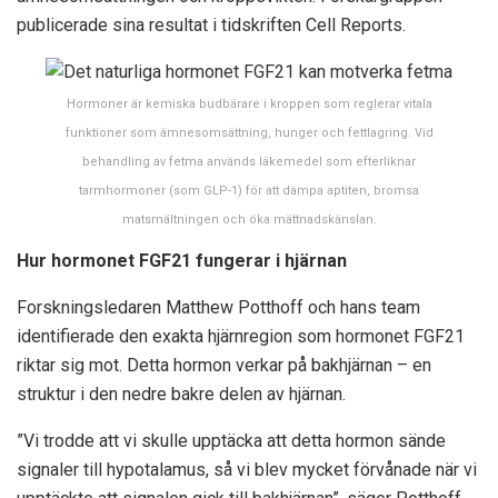
publicerade sina resultat i tidskriften Cell Reports.
Hormoner är kemiska budbärare i kroppen som reglerar vitala
funktioner som ämnesomsättning, hunger och fettlagring. Vid
behandling av fetma används läkemedel som efterliknar
tarmhormoner (som GLP-1) för att dämpa aptiten, bromsa
matsmältningen och öka mättnadskänslan.
Hur hormonet FGF21 fungerar i hjärnan
Forskningsledaren Matthew Potthoff och hans team
identifierade den exakta hjärnregion som hormonet FGF21
riktar sig mot. Detta hormon verkar på bakhjärnan – en
struktur i den nedre bakre delen av hjärnan.
”Vi trodde att vi skulle upptäcka att detta hormon sände
signaler till hypotalamus, så vi blev mycket förvånade när vi