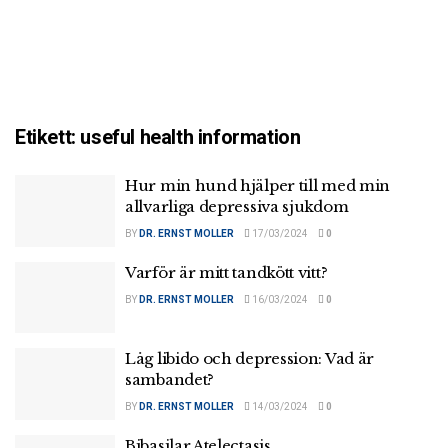
Etikett:
useful health information
Hur min hund hjälper till med min
allvarliga depressiva sjukdom
BY
DR. ERNST MOLLER
17/03/2024
0
Varför är mitt tandkött vitt?
BY
DR. ERNST MOLLER
16/03/2024
0
Låg libido och depression: Vad är
sambandet?
BY
DR. ERNST MOLLER
14/03/2024
0
Bibasilar Atelectasis