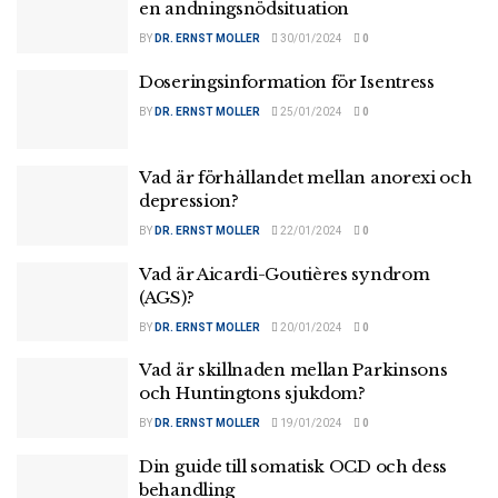
en andningsnödsituation
BY
DR. ERNST MOLLER
30/01/2024
0
Doseringsinformation för Isentress
BY
DR. ERNST MOLLER
25/01/2024
0
Vad är förhållandet mellan anorexi och
depression?
BY
DR. ERNST MOLLER
22/01/2024
0
Vad är Aicardi-Goutières syndrom
(AGS)?
BY
DR. ERNST MOLLER
20/01/2024
0
Vad är skillnaden mellan Parkinsons
och Huntingtons sjukdom?
BY
DR. ERNST MOLLER
19/01/2024
0
Din guide till somatisk OCD och dess
behandling