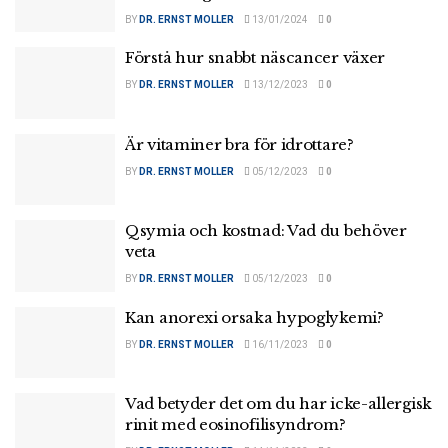
BY
DR. ERNST MOLLER
13/01/2024
0
Förstå hur snabbt näscancer växer
BY
DR. ERNST MOLLER
13/12/2023
0
Är vitaminer bra för idrottare?
BY
DR. ERNST MOLLER
05/12/2023
0
Qsymia och kostnad: Vad du behöver
veta
BY
DR. ERNST MOLLER
05/12/2023
0
Kan anorexi orsaka hypoglykemi?
BY
DR. ERNST MOLLER
16/11/2023
0
Vad betyder det om du har icke-allergisk
rinit med eosinofilisyndrom?