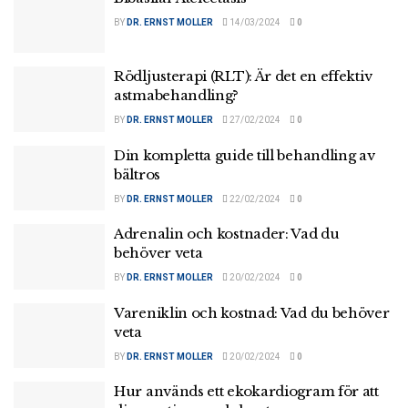
BY
DR. ERNST MOLLER
14/03/2024
0
Rödljusterapi (RLT): Är det en effektiv
astmabehandling?
BY
DR. ERNST MOLLER
27/02/2024
0
Din kompletta guide till behandling av
bältros
BY
DR. ERNST MOLLER
22/02/2024
0
Adrenalin och kostnader: Vad du
behöver veta
BY
DR. ERNST MOLLER
20/02/2024
0
Vareniklin och kostnad: Vad du behöver
veta
BY
DR. ERNST MOLLER
20/02/2024
0
Hur används ett ekokardiogram för att