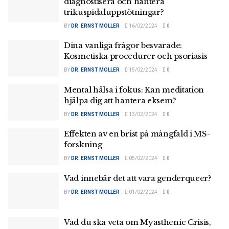
diagnostisera och hantera
trikuspidaluppstötningar?
BY
DR. ERNST MOLLER
16/02/2024
0
Dina vanliga frågor besvarade:
Kosmetiska procedurer och psoriasis
BY
DR. ERNST MOLLER
15/02/2024
0
Mental hälsa i fokus: Kan meditation
hjälpa dig att hantera eksem?
BY
DR. ERNST MOLLER
13/02/2024
0
Effekten av en brist på mångfald i MS-
forskning
BY
DR. ERNST MOLLER
05/02/2024
0
Vad innebär det att vara genderqueer?
BY
DR. ERNST MOLLER
01/02/2024
0
Vad du ska veta om Myasthenic Crisis,