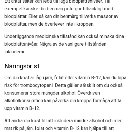
Ett antal saker kan leda till låga blodplättsnivåer. Till
exempel kanske din benmärg inte gör tillräckligt med
blodplättar. Eller så kan din benmärg tillverka massor av
blodplättar, men de överlever inte i kroppen.
Underliggande medicinska tillstånd kan också minska dina
blodplättsnivåer. Några av de vanligare tillstånden
inkluderar:
Näringsbrist
Om din kost är låg i järn, folat eller vitamin B-12, kan du löpa
risk för trombocytopeni. Detta gäller särskilt om du också
konsumerar stora mängder alkohol. Överdriven
alkoholkonsumtion kan påverka din kropps förmåga att ta
upp vitamin B-12.
Att ändra din kost till att inkludera mindre alkohol och mer
mat rik på järn, folat och vitamin B-12 kan hjälpa till att