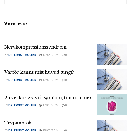
Veta mer
Nervkompressionssyndrom
BY
DR. ERNST MOLLER
17/03/2024
0
Varför känns mitt huvud tungt?
BY
DR. ERNST MOLLER
17/03/2024
0
26 veckor gravid: symtom, tips och mer
BY
DR. ERNST MOLLER
17/03/2024
0
Trypanofobi
BY
DR. ERNST MOLLER
15/03/2024
0