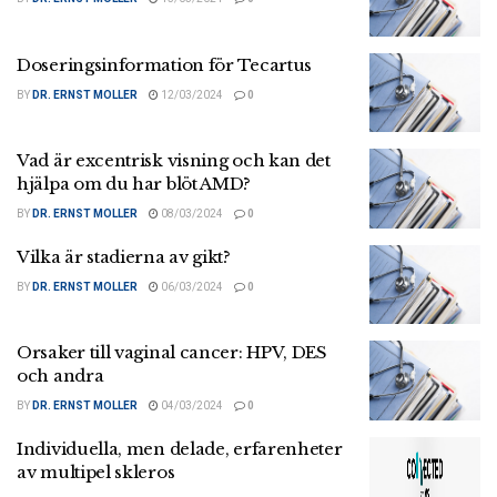
Doseringsinformation för Tecartus
BY
DR. ERNST MOLLER
12/03/2024
0
Vad är excentrisk visning och kan det
hjälpa om du har blöt AMD?
BY
DR. ERNST MOLLER
08/03/2024
0
Vilka är stadierna av gikt?
BY
DR. ERNST MOLLER
06/03/2024
0
Orsaker till vaginal cancer: HPV, DES
och andra
BY
DR. ERNST MOLLER
04/03/2024
0
Individuella, men delade, erfarenheter
av multipel skleros