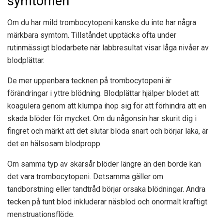
symtomen
Om du har mild trombocytopeni kanske du inte har några
märkbara symtom. Tillståndet upptäcks ofta under
rutinmässigt blodarbete när labbresultat visar låga nivåer av
blodplättar.
De mer uppenbara tecknen på trombocytopeni är
förändringar i yttre blödning. Blodplättar hjälper blodet att
koagulera genom att klumpa ihop sig för att förhindra att en
skada blöder för mycket. Om du någonsin har skurit dig i
fingret och märkt att det slutar blöda snart och börjar läka, är
det en hälsosam blodpropp.
Om samma typ av skärsår blöder längre än den borde kan
det vara trombocytopeni. Detsamma gäller om
tandborstning eller tandtråd börjar orsaka blödningar. Andra
tecken på tunt blod inkluderar näsblod och onormalt kraftigt
menstruationsflöde.