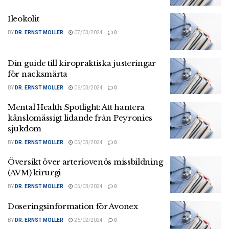
Ileokolit
BY
DR. ERNST MOLLER
07/03/2024
0
Din guide till kiropraktiska justeringar
för nacksmärta
BY
DR. ERNST MOLLER
06/03/2024
0
Mental Health Spotlight: Att hantera
känslomässigt lidande från Peyronies
sjukdom
BY
DR. ERNST MOLLER
05/03/2024
0
Översikt över arteriovenös missbildning
(AVM) kirurgi
BY
DR. ERNST MOLLER
05/03/2024
0
Doseringsinformation för Avonex
BY
DR. ERNST MOLLER
26/02/2024
0