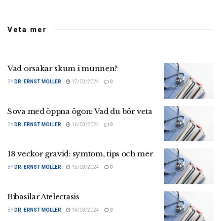
Veta mer
Vad orsakar skum i munnen?
BY
DR. ERNST MOLLER
17/03/2024
0
Sova med öppna ögon: Vad du bör veta
BY
DR. ERNST MOLLER
16/03/2024
0
18 veckor gravid: symtom, tips och mer
BY
DR. ERNST MOLLER
15/03/2024
0
Bibasilar Atelectasis
BY
DR. ERNST MOLLER
14/03/2024
0