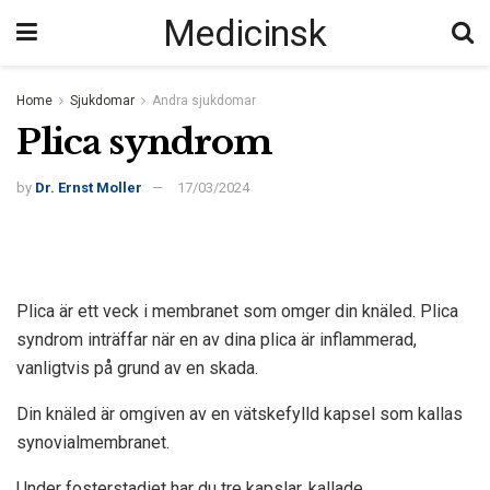
Medicinsk
Home
Sjukdomar
Andra sjukdomar
Plica syndrom
by
Dr. Ernst Moller
17/03/2024
Plica är ett veck i membranet som omger din knäled. Plica
syndrom inträffar när en av dina plica är inflammerad,
vanligtvis på grund av en skada.
Din knäled är omgiven av en vätskefylld kapsel som kallas
synovialmembranet.
Under fosterstadiet har du tre kapslar, kallade