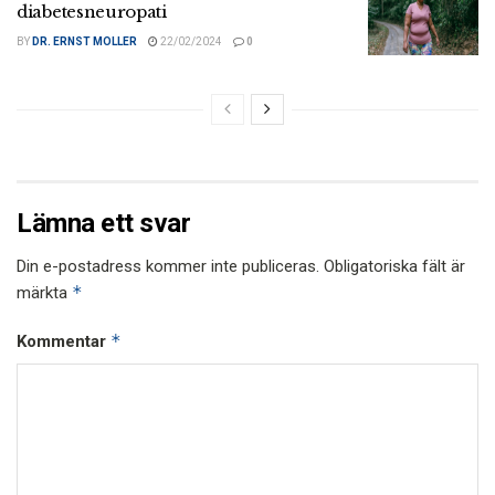
diabetesneuropati
BY
DR. ERNST MOLLER
22/02/2024
0
Lämna ett svar
Din e-postadress kommer inte publiceras.
Obligatoriska fält är
*
märkta
*
Kommentar