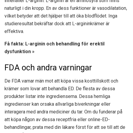
innehåller L-arginin. L-arginin är en aminosyra som finns
naturligt i din kropp. En av dess funktioner är vasodilatation,
vilket betyder att det hjälper till att öka blodflödet. Inga
studieresultat bekräftar dock att L-argininkrämer är
effektiva.
Få fakta: L-arginin och behandling för erektil
dysfunktion »
FDA och andra varningar
De
FDA
varnar män mot att köpa vissa kosttillskott och
krämer som lovar att behandla ED. De flesta av dessa
produkter listar inte ingredienserna. Dessa hemliga
ingredienser kan orsaka allvarliga biverkningar eller
interagera med andra mediciner du tar. Om du funderar på
att köpa någon av dessa receptfria eller online-ED-
behandlingar, prata med din läkare först för att se till att de