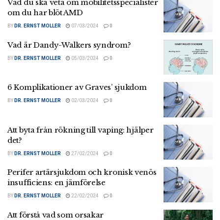
Vad du ska veta om mobilitetsspecialister
om du har blöt AMD
BY
DR. ERNST MOLLER
07/03/2024
0
Vad är Dandy-Walkers syndrom?
BY
DR. ERNST MOLLER
05/03/2024
0
6 Komplikationer av Graves’ sjukdom
BY
DR. ERNST MOLLER
02/03/2024
0
Att byta från rökning till vaping: hjälper
det?
BY
DR. ERNST MOLLER
27/02/2024
0
Perifer artärsjukdom och kronisk venös
insufficiens: en jämförelse
BY
DR. ERNST MOLLER
22/02/2024
0
Att förstå vad som orsakar