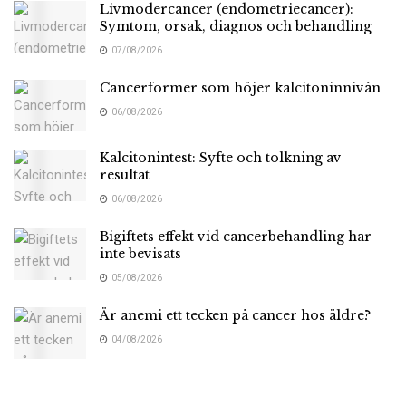
Livmodercancer (endometriecancer):
Symtom, orsak, diagnos och behandling
07/08/2026
Cancerformer som höjer kalcitoninnivån
06/08/2026
Kalcitonintest: Syfte och tolkning av
resultat
06/08/2026
Bigiftets effekt vid cancerbehandling har
inte bevisats
05/08/2026
Är anemi ett tecken på cancer hos äldre?
04/08/2026