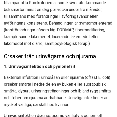
tillämpar ofta Romkriterierna, som kräver återkommande
buksmärtor minst en dag per vecka under tre månader,
tillsammans med förändringar i avföringsvanor eller
avföringens konsistens. Behandlingen är symtomorienterad
(kostförändringar såsom låg-FODMAP, fibermodifiering,
kramplösande läkemedel, laxerande läkemedel eller
läkemedel mot diarré, samt psykologisk terapi).
Orsaker från urinvägarna och njurarna
1. Urinvägsinfektion och pyelonefrit
Bakteriell infektion i urinblåsan eller njurarna (oftast E. coli)
orsakar smärta i nedre delen av buken eller suprapubisk
smärta, dysuri, urineringsträngningar och ibland ryggsmärta
och feber om njurarna är drabbade. Urinvägsinfektioner är
mycket vanliga, särskilt hos kvinnor.
Urinvägsinfektion diagnostiseras vanligtvis genom ett