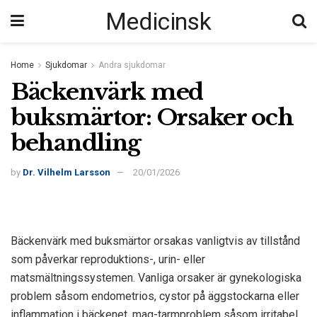
Medicinsk
Home
Sjukdomar
Andra sjukdomar
Bäckenvärk med
buksmärtor: Orsaker och
behandling
by
Dr. Vilhelm Larsson
20/01/2026
Bäckenvärk med buksmärtor orsakas vanligtvis av tillstånd
som påverkar reproduktions-, urin- eller
matsmältningssystemen. Vanliga orsaker är gynekologiska
problem såsom endometrios, cystor på äggstockarna eller
inflammation i bäckenet, mag-tarmproblem såsom irritabel