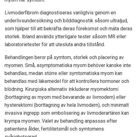
Livmoderfibrom diagnostiseras vanligtvis genom en
underlivsundersökning och bilddiagnostik såsom ultraljud,
som hjälper till att bekräfta deras förekomst och mäta deras
storlek. Ibland används ytterligare tester såsom MR eller
laboratorietester för att utesluta andra tillstånd.
Behandlingen beror på symtom, storlek och placering av
myomen. Små, asymptomatiska myom behöver kanske inte
behandlas, medan större eller symtomatiska myom kan
behandlas med läkemedel för att kontrollera hormoner och
blödning. Kirurgiska alternativ inkluderar myomektomi
(borttagning av myom med bevarande av livmodern) eller
hysterektomi (borttagning av hela livmodern), och minimalt
invasiva ingrepp som embolisering av livmoderartären kan
krympa myomen. Valet av behandling anpassas efter
patientens ålder, fertilitetsmål och symtomens
svårighetsgrad.