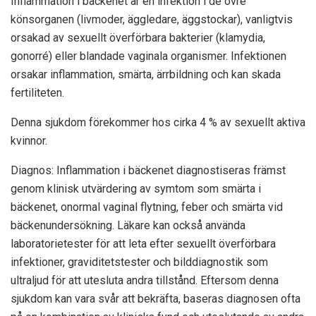
Inflammation i bäckenet är en infektion i de övre
könsorganen (livmoder, äggledare, äggstockar), vanligtvis
orsakad av sexuellt överförbara bakterier (klamydia,
gonorré) eller blandade vaginala organismer. Infektionen
orsakar inflammation, smärta, ärrbildning och kan skada
fertiliteten.
Denna sjukdom förekommer hos cirka 4 % av sexuellt aktiva
kvinnor.
Diagnos: Inflammation i bäckenet diagnostiseras främst
genom klinisk utvärdering av symtom som smärta i
bäckenet, onormal vaginal flytning, feber och smärta vid
bäckenundersökning. Läkare kan också använda
laboratorietester för att leta efter sexuellt överförbara
infektioner, graviditetstester och bilddiagnostik som
ultraljud för att utesluta andra tillstånd. Eftersom denna
sjukdom kan vara svår att bekräfta, baseras diagnosen ofta