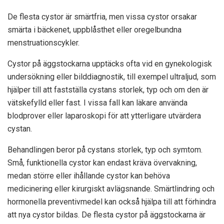
De flesta cystor är smärtfria, men vissa cystor orsakar
smärta i bäckenet, uppblåsthet eller oregelbundna
menstruationscykler.
Cystor på äggstockarna upptäcks ofta vid en gynekologisk
undersökning eller bilddiagnostik, till exempel ultraljud, som
hjälper till att fastställa cystans storlek, typ och om den är
vätskefylld eller fast. I vissa fall kan läkare använda
blodprover eller laparoskopi för att ytterligare utvärdera
cystan.
Behandlingen beror på cystans storlek, typ och symtom.
Små, funktionella cystor kan endast kräva övervakning,
medan större eller ihållande cystor kan behöva
medicinering eller kirurgiskt avlägsnande. Smärtlindring och
hormonella preventivmedel kan också hjälpa till att förhindra
att nya cystor bildas. De flesta cystor på äggstockarna är