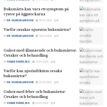
Buksmärta kan vara ett symptom på
cystor på äggstockarna
BY
DR. VILHELM LARSSON
18/01/2026
0
Varför orsakar njursten buksmärtor?
BY
DR. VILHELM LARSSON
16/01/2026
0
Gulsot med illamående och buksmärtor:
Orsaker och behandling
BY
OSKAR SVÄRD, M.D.
15/01/2026
0
Varför kan njurinfektion orsaka
buksmärtor?
BY
DR. VILHELM LARSSON
14/01/2026
0
Gulsot med feber och buksmärtor:
Orsaker och behandling
BY
OSKAR SVÄRD, M.D.
14/01/2026
0