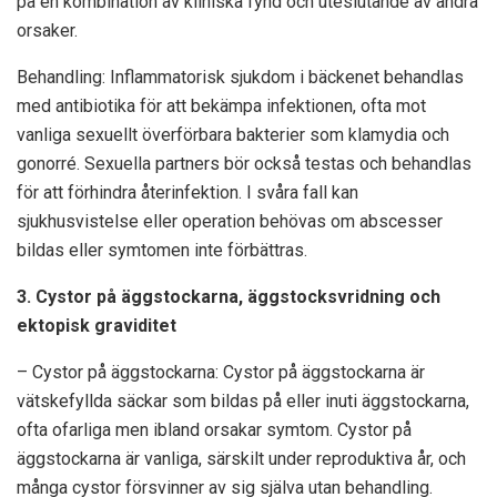
på en kombination av kliniska fynd och uteslutande av andra
orsaker.
Behandling: Inflammatorisk sjukdom i bäckenet behandlas
med antibiotika för att bekämpa infektionen, ofta mot
vanliga sexuellt överförbara bakterier som klamydia och
gonorré. Sexuella partners bör också testas och behandlas
för att förhindra återinfektion. I svåra fall kan
sjukhusvistelse eller operation behövas om abscesser
bildas eller symtomen inte förbättras.
3. Cystor på äggstockarna, äggstocksvridning och
ektopisk graviditet
– Cystor på äggstockarna: Cystor på äggstockarna är
vätskefyllda säckar som bildas på eller inuti äggstockarna,
ofta ofarliga men ibland orsakar symtom. Cystor på
äggstockarna är vanliga, särskilt under reproduktiva år, och
många cystor försvinner av sig själva utan behandling.