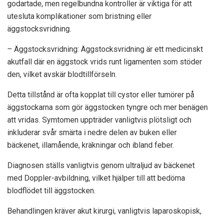
godartade, men regelbundna kontroller är viktiga för att
utesluta komplikationer som bristning eller
äggstocksvridning.
– Äggstocksvridning: Äggstocksvridning är ett medicinskt
akutfall där en äggstock vrids runt ligamenten som stöder
den, vilket avskär blodtillförseln.
Detta tillstånd är ofta kopplat till cystor eller tumörer på
äggstockarna som gör äggstocken tyngre och mer benägen
att vridas. Symtomen uppträder vanligtvis plötsligt och
inkluderar svår smärta i nedre delen av buken eller
bäckenet, illamående, kräkningar och ibland feber.
Diagnosen ställs vanligtvis genom ultraljud av bäckenet
med Doppler-avbildning, vilket hjälper till att bedöma
blodflödet till äggstocken.
Behandlingen kräver akut kirurgi, vanligtvis laparoskopisk,