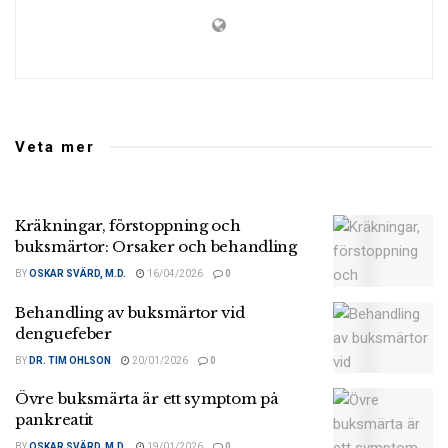
Veta mer
Kräkningar, förstoppning och
buksmärtor: Orsaker och behandling
BY
OSKAR SVÄRD, M.D.
16/04/2026
0
Behandling av buksmärtor vid
denguefeber
BY
DR. TIM OHLSON
20/01/2026
0
Övre buksmärta är ett symptom på
pankreatit
BY
OSKAR SVÄRD, M.D.
19/01/2026
0