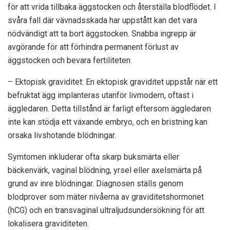
för att vrida tillbaka äggstocken och återställa blodflödet. I
svåra fall där vävnadsskada har uppstått kan det vara
nödvändigt att ta bort äggstocken. Snabba ingrepp är
avgörande för att förhindra permanent förlust av
äggstocken och bevara fertiliteten.
– Ektopisk graviditet: En ektopisk graviditet uppstår när ett
befruktat ägg implanteras utanför livmodern, oftast i
äggledaren. Detta tillstånd är farligt eftersom äggledaren
inte kan stödja ett växande embryo, och en bristning kan
orsaka livshotande blödningar.
Symtomen inkluderar ofta skarp buksmärta eller
bäckenvärk, vaginal blödning, yrsel eller axelsmärta på
grund av inre blödningar. Diagnosen ställs genom
blodprover som mäter nivåerna av graviditetshormonet
(hCG) och en transvaginal ultraljudsundersökning för att
lokalisera graviditeten.