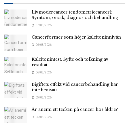
Livmodercancer (endometriecancer):
Symtom, orsak, diagnos och behandling
07/08/2026
Cancerformer som höjer kalcitoninnivån
06/08/2026
Kalcitonintest: Syfte och tolkning av
resultat
06/08/2026
Bigiftets effekt vid cancerbehandling har
inte bevisats
05/08/2026
Är anemi ett tecken på cancer hos äldre?
04/08/2026