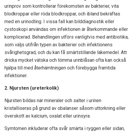
urinprov som kontrollerar förekomsten av bakterier, vita
blodkroppar eller röda blodkroppar, och ibland bekräftas
med en urinodling. I vissa fall kan bilddiagnostik eller
cystoskopi användas om infektionen är återkommande eller
komplicerad. Behandlingen utförs vanligtvis med antibiotika,
som väljs utifrån typen av bakterier och infektionens
svårighetsgrad, och du kan få smärtstillande läkemedel. Att
dricka mycket vätska och tömma urinblåsan ofta kan också
hjälpa till med återhämtningen och förebygga framtida
infektioner.
2. Njursten (ureterkolik)
Njursten bildas när mineraler och salter i urinen
kristalliseras på grund av obalanser såsom uttorkning eller
överskott av kalcium, oxalat eller urinsyra.
Symtomen inkluderar ofta svår smärta i ryggen eller sidan,