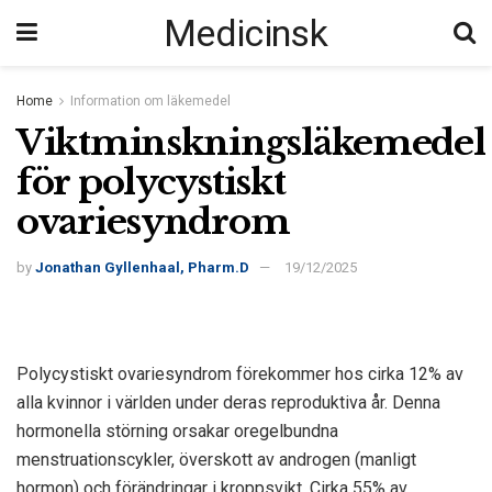
Medicinsk
Home
Information om läkemedel
Viktminskningsläkemedel
för polycystiskt
ovariesyndrom
by
Jonathan Gyllenhaal, Pharm.D
19/12/2025
Polycystiskt ovariesyndrom förekommer hos cirka 12% av
alla kvinnor i världen under deras reproduktiva år. Denna
hormonella störning orsakar oregelbundna
menstruationscykler, överskott av androgen (manligt
hormon) och förändringar i kroppsvikt. Cirka 55% av