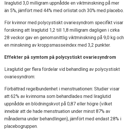
liraglutid 3,0 milligram uppnådde en viktminskning på mer
än 5%, jämfört med 44% med orlistat och 30% med placebo.
För kvinnor med polycystiskt ovariesyndrom specifikt visar
forskning att liraglutid 1,2 till 1,8 milligram dagligen i cirka
28 veckor gav en genomsnittlig viktminskning på 9,0 kg och
en minskning av kroppsmasseindex med 3,2 punkter.
Effekter på symtom på polycystiskt ovariesyndrom
Liraglutid ger flera fördelar vid behandling av polycystiskt
ovariesyndrom:
Förbättrad regelbundenhet i menstruationen: Studier visar
att 62% av kvinnorna som behandlades med liraglutid
uppnådde en blödningskvot på 0,87 eller högre (vilket
innebär att de hade menstruation under minst 87% av
månaderna under behandlingen), jämfört med endast 28% i
placebogruppen.