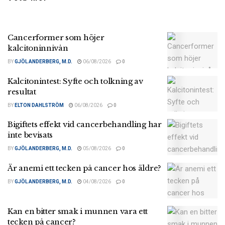
Cancerformer som höjer
kalcitoninnivån
BY
GJÖL ANDERBERG, M.D.
06/08/2026
0
Kalcitonintest: Syfte och tolkning av
resultat
BY
ELTON DAHLSTRÖM
06/08/2026
0
Bigiftets effekt vid cancerbehandling har
inte bevisats
BY
GJÖL ANDERBERG, M.D.
05/08/2026
0
Är anemi ett tecken på cancer hos äldre?
BY
GJÖL ANDERBERG, M.D.
04/08/2026
0
Kan en bitter smak i munnen vara ett
tecken på cancer?