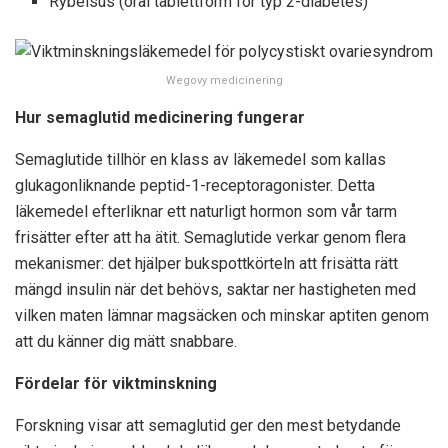
Rybelsus (oral tablettform för typ 2-diabetes)
Wegovy medicinering
Hur semaglutid medicinering fungerar
Semaglutide tillhör en klass av läkemedel som kallas
glukagonliknande peptid-1-receptoragonister. Detta
läkemedel efterliknar ett naturligt hormon som vår tarm
frisätter efter att ha ätit. Semaglutide verkar genom flera
mekanismer: det hjälper bukspottkörteln att frisätta rätt
mängd insulin när det behövs, saktar ner hastigheten med
vilken maten lämnar magsäcken och minskar aptiten genom
att du känner dig mätt snabbare.
Fördelar för viktminskning
Forskning visar att semaglutid ger den mest betydande