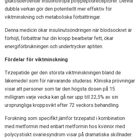
glukosberoende insulinotropa polypeptidreceptorer. Denna
dubbla verkan gör den potentiellt mer effektiv för
viktminskning och metaboliska förbättringar.
Denna medicin ökar insulinutsöndringen när blodsockret är
förhöjt, förbättrar hur din kropp bearbetar fett, ökar
energiförbrukningen och undertrycker aptiten.
Fördelar för viktminskning
Tirzepatide ger den största viktminskningen bland de
läkemedel som för närvarande studeras. Kliniska prövningar
visar att personer som tar den högsta dosen på 15
milligram varje vecka kan gå ner upp till 22,5% av sin
ursprungliga kroppsvikt efter 72 veckors behandling.
Forskning som specifikt jämför tirzepatid i kombination
med metformin med enbart metformin hos kvinnor med
polycystiskt ovariesyndrom visar på dramatiska skillnader.