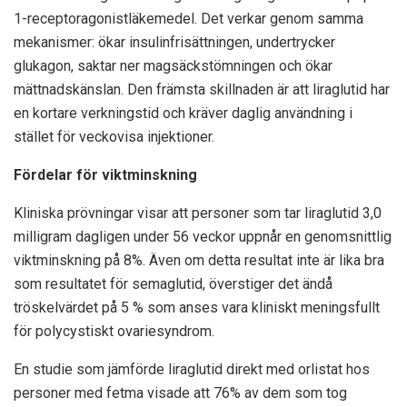
1-receptoragonistläkemedel. Det verkar genom samma
mekanismer: ökar insulinfrisättningen, undertrycker
glukagon, saktar ner magsäckstömningen och ökar
mättnadskänslan. Den främsta skillnaden är att liraglutid har
en kortare verkningstid och kräver daglig användning i
stället för veckovisa injektioner.
Fördelar för viktminskning
Kliniska prövningar visar att personer som tar liraglutid 3,0
milligram dagligen under 56 veckor uppnår en genomsnittlig
viktminskning på 8%. Även om detta resultat inte är lika bra
som resultatet för semaglutid, överstiger det ändå
tröskelvärdet på 5 % som anses vara kliniskt meningsfullt
för polycystiskt ovariesyndrom.
En studie som jämförde liraglutid direkt med orlistat hos
personer med fetma visade att 76% av dem som tog