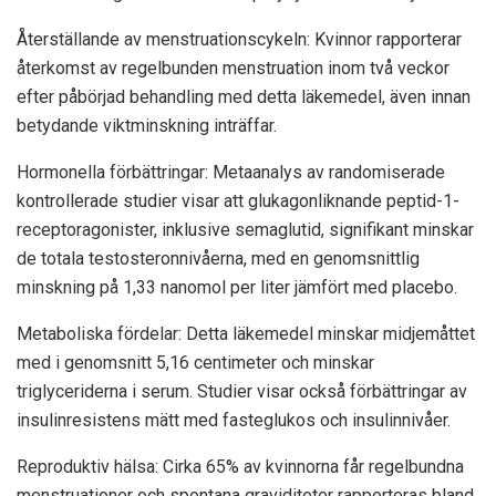
Återställande av menstruationscykeln: Kvinnor rapporterar
återkomst av regelbunden menstruation inom två veckor
efter påbörjad behandling med detta läkemedel, även innan
betydande viktminskning inträffar.
Hormonella förbättringar: Metaanalys av randomiserade
kontrollerade studier visar att glukagonliknande peptid-1-
receptoragonister, inklusive semaglutid, signifikant minskar
de totala testosteronnivåerna, med en genomsnittlig
minskning på 1,33 nanomol per liter jämfört med placebo.
Metaboliska fördelar: Detta läkemedel minskar midjemåttet
med i genomsnitt 5,16 centimeter och minskar
triglyceriderna i serum. Studier visar också förbättringar av
insulinresistens mätt med fasteglukos och insulinnivåer.
Reproduktiv hälsa: Cirka 65% av kvinnorna får regelbundna
menstruationer och spontana graviditeter rapporteras bland