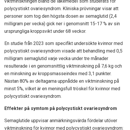
viktminskningen bland de läkemedel som studerats för
polycystiskt ovariesyndrom. Kliniska prövningar visar att
personer som tog den högsta dosen av semaglutid (2,4
milligram per vecka) gick ner i genomsnitt 15-17 % av sin
ursprungliga kroppsvikt under 68 veckor.
En studie från 2023 som specifikt undersökte kvinnor med
polycystiskt ovariesyndrom visade att behandling med 0,5
milligram semaglutid varje vecka under tre månader
resulterade i en genomsnittlig viktminskning på 7,6 kg och
en minskning av kroppsmasseindex med 3,1 punkter.
Nästan 80% av deltagarna uppnådde en viktminskning på
minst 5%, vilket är en meningsfull tröskel för kvinnor med
polycystiskt ovariesyndrom.
Effekter på symtom på polycystiskt ovariesyndrom
Semaglutide uppvisar anmärkningsvärda fördelar utöver
viktminskning för kvinnor med polycystiskt ovariesyndrom: