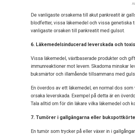
A
De vanligaste orsakerna till akut pankreatit är gal
blodfetter, vissa läkemedel och vissa genetiska ti
vanligaste orsaken till pankreatit med gulsot.
6. Läkemedelsinducerad leverskada och toxis
Vissa läkemedel, växtbaserade produkter och gifte
immunreaktioner mot levern. Skadorna minskar leve
buksmärtor och illamående tillsammans med guls
En överdos av ett läkemedel, en normal dos som vi
orsaka leverskada. Exempel på detta är en överdos
Tala alltid om för din läkare vilka läkemedel och k
7. Tumörer i gallgångarna eller bukspottkört
En tumör som trycker på eller växer in i gallgånga