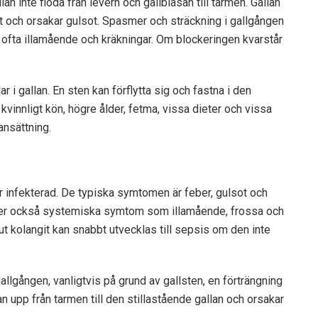
n inte flöda från levern och gallblåsan till tarmen. Gallan
t och orsakar gulsot. Spasmer och sträckning i gallgången
 ofta illamående och kräkningar. Om blockeringen kvarstår
r i gallan. En sten kan förflytta sig och fastna i den
innligt kön, högre ålder, fetma, vissa dieter och vissa
nsättning.
ir infekterad. De typiska symtomen är feber, gulsot och
 ger också systemiska symtom som illamående, frossa och
 Akut kolangit kan snabbt utvecklas till sepsis om den inte
allgången, vanligtvis på grund av gallsten, en förträngning
n upp från tarmen till den stillastående gallan och orsakar