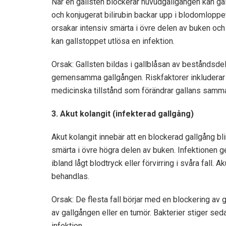
När en gallsten blockerar huvudgallgången kan galla
och konjugerat bilirubin backar upp i blodomloppe
orsakar intensiv smärta i övre delen av buken och
kan gallstoppet utlösa en infektion.
Orsak: Gallsten bildas i gallblåsan av beståndsdela
gemensamma gallgången. Riskfaktorer inkluderar kv
medicinska tillstånd som förändrar gallans samma
3. Akut kolangit (infekterad gallgång)
Akut kolangit innebär att en blockerad gallgång bl
smärta i övre högra delen av buken. Infektionen
ibland lågt blodtryck eller förvirring i svåra fall.
behandlas.
Orsak: De flesta fall börjar med en blockering av g
av gallgången eller en tumör. Bakterier stiger seda
infektion.