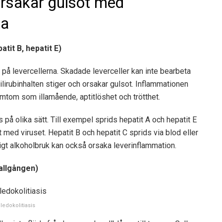
rsakar gulsot med
ta
atit B, hepatit E)
 på levercellerna. Skadade leverceller kan inte bearbeta
t bilirubinhalten stiger och orsakar gulsot. Inflammationen
mtom som illamående, aptitlöshet och trötthet.
ds på olika sätt. Till exempel sprids hepatit A och hepatit E
 med viruset. Hepatit B och hepatit C sprids via blod eller
igt alkoholbruk kan också orsaka leverinflammation.
gallgången)
ledokolitiasis