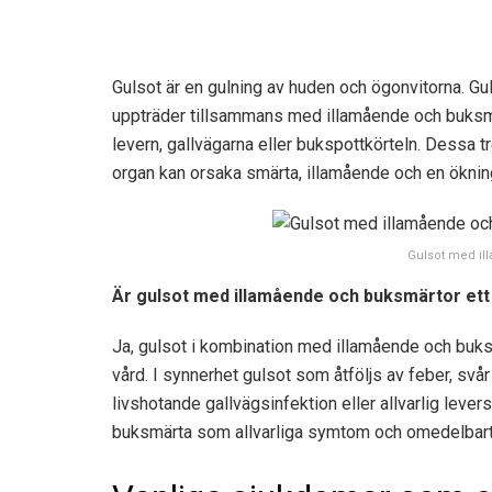
Gulsot är en gulning av huden och ögonvitorna. Gul
uppträder tillsammans med illamående och buksmär
levern, gallvägarna eller bukspottkörteln. Dessa tr
organ kan orsaka smärta, illamående och en ökning 
Gulsot med il
Är gulsot med illamående och buksmärtor ett al
Ja, gulsot i kombination med illamående och buksm
vård. I synnerhet gulsot som åtföljs av feber, svår
livshotande gallvägsinfektion eller allvarlig leve
buksmärta som allvarliga symtom och omedelbart 