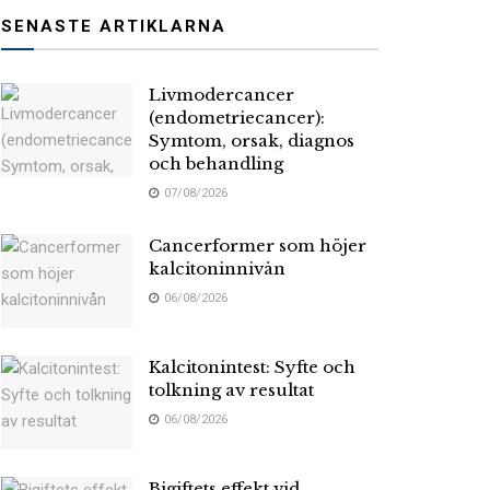
SENASTE ARTIKLARNA
Livmodercancer
(endometriecancer):
Symtom, orsak, diagnos
och behandling
07/08/2026
Cancerformer som höjer
kalcitoninnivån
06/08/2026
Kalcitonintest: Syfte och
tolkning av resultat
06/08/2026
Bigiftets effekt vid