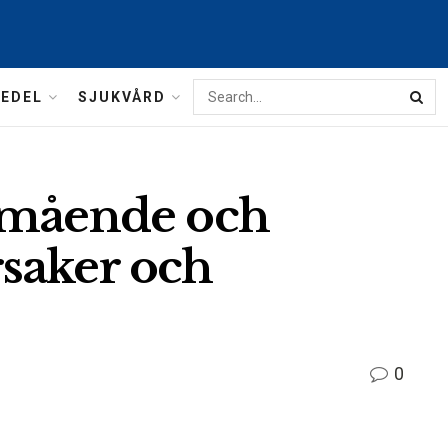
MEDEL
SJUKVÅRD
amående och
saker och
0