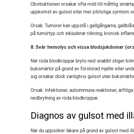
Obstruktionen orsakar ofta mild till måttlig smärt
uppkomst av gulsot eller mer plötsliga symtom o
Orsak: Tumörer kan uppstå i gallgångarna, gallblå
på tumörtyp och inkluderar rökning, kronisk inflamm
8. Svår hemolys och vissa blodsjukdomar (ors
När röda blodkroppar bryts ned snabbt stiger bili
buksmärtor på grund av förstorad mjälte eller un
sig orsakar dock vanligtvis gulsot utan buksmärtor
Orsak: Infektioner, autoimmuna reaktioner, ärftl
nedbrytning av röda blodkroppar.
Diagnos av gulsot med i
När du uppsöker läkare på grund av gulsot med i