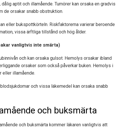
a, dålig aptit och illamående. Tumörer kan orsaka en gradvis
m de orsakar snabb obstruktion.
san eller bukspottkörteln. Riskfaktorerna varierar beroende
ation, vissa ärftliga tillstånd och hög ålder.
akar vanligtvis inte smärta)
rubinnivån och kan orsaka gulsot. Hemolys orsakar ibland
derliggande orsaker som också påverkar buken. Hemolys i
 eller illamående.
iga blodsjukdomar och vissa läkemedel kan orsaka snabb
llamående och buksmärta
llamående och buksmärta kommer läkaren vanligtvis att