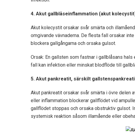
4. Akut gallblåseinflammation (akut kolecystit
Akut kolecystit orsakar svår smärta och illamåend
omgivande vävnaderna. De flesta fall orsakar inte
blockera gallgångarna och orsaka gulsot.
Orsak: En gallsten som fastnar i gallblåsans hals e
fall kan infektion eller minskat blodflöde till gall
5. Akut pankreatit, särskilt gallstenspankreati
Akut pankreatit orsakar svår smärta i övre delen 
eller inflammation blockerar gallflödet vid ampul
gallflödet stoppas och orsaka obstruktiv gulsot. 
systemisk reaktion såsom illamående eller obeha