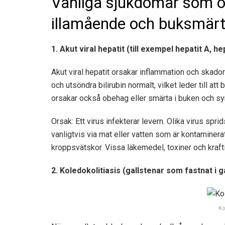
Vanliga sjukdomar som o
illamående och buksmär
1. Akut viral hepatit (till exempel hepatit A, hep
Akut viral hepatit orsakar inflammation och skador
och utsöndra bilirubin normalt, vilket leder till at
orsakar också obehag eller smärta i buken och sy
Orsak: Ett virus infekterar levern. Olika virus spri
vanligtvis via mat eller vatten som är kontaminerat
kroppsvätskor. Vissa läkemedel, toxiner och kraft
2. Koledokolitiasis (gallstenar som fastnat i 
Ko