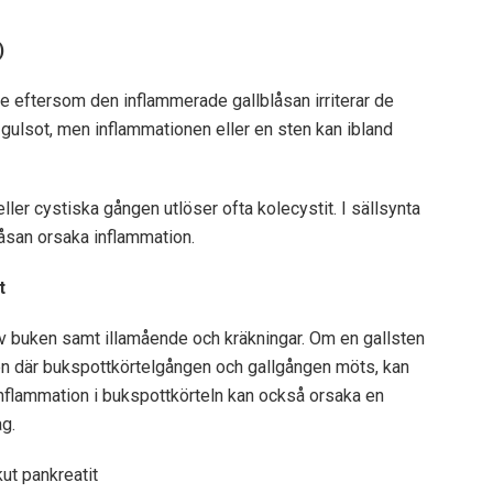
)
e eftersom den inflammerade gallblåsan irriterar de
 gulsot, men inflammationen eller en sten kan ibland
ller cystiska gången utlöser ofta kolecystit. I sällsynta
blåsan orsaka inflammation.
t
av buken samt illamående och kräkningar. Om en gallsten
len där bukspottkörtelgången och gallgången möts, kan
Inflammation i bukspottkörteln kan också orsaka en
g.