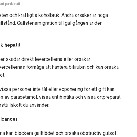
kut pankreatit
lsten och kraftigt alkoholbruk. Andra orsaker är höga
llstånd. Gallstensmigration till gallgången är den
k hepatit
r skadar direkt levercellerna eller orsakar
rcellernas förmåga att hantera bilirubin och kan orsaka
ot.
ssa personer inte tål eller exponering för ett gift kan
 av paracetamol, vissa antibiotika och vissa örtpreparat.
osttillskott du använder.
elcancer
rna kan blockera gallflödet och orsaka obstruktiv gulsot.