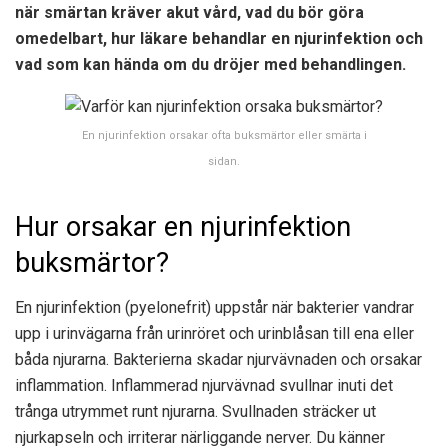
när smärtan kräver akut vård, vad du bör göra
omedelbart, hur läkare behandlar en njurinfektion och
vad som kan hända om du dröjer med behandlingen.
En njurinfektion orsakar ofta buksmärtor eller smärta i
sidan.
Hur orsakar en njurinfektion
buksmärtor?
En njurinfektion (pyelonefrit) uppstår när bakterier vandrar
upp i urinvägarna från urinröret och urinblåsan till ena eller
båda njurarna. Bakterierna skadar njurvävnaden och orsakar
inflammation. Inflammerad njurvävnad svullnar inuti det
trånga utrymmet runt njurarna. Svullnaden sträcker ut
njurkapseln och irriterar närliggande nerver. Du känner