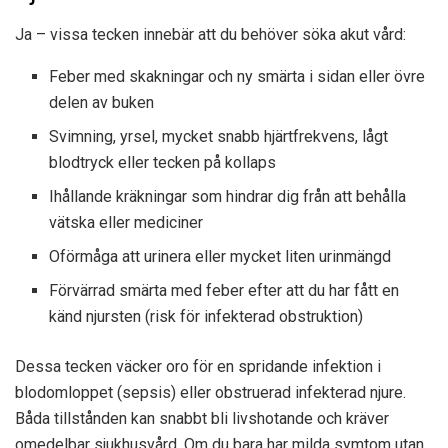
Ja – vissa tecken innebär att du behöver söka akut vård:
Feber med skakningar och ny smärta i sidan eller övre
delen av buken
Svimning, yrsel, mycket snabb hjärtfrekvens, lågt
blodtryck eller tecken på kollaps
Ihållande kräkningar som hindrar dig från att behålla
vätska eller mediciner
Oförmåga att urinera eller mycket liten urinmängd
Förvärrad smärta med feber efter att du har fått en
känd njursten (risk för infekterad obstruktion)
Dessa tecken väcker oro för en spridande infektion i
blodomloppet (sepsis) eller obstruerad infekterad njure.
Båda tillstånden kan snabbt bli livshotande och kräver
omedelbar sjukhusvård. Om du bara har milda symtom utan