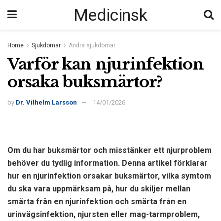
Medicinsk
Home
Sjukdomar
Andra sjukdomar
Varför kan njurinfektion
orsaka buksmärtor?
by
Dr. Vilhelm Larsson
14/01/2026
Om du har buksmärtor och misstänker ett njurproblem
behöver du tydlig information. Denna artikel förklarar
hur en njurinfektion orsakar buksmärtor, vilka symtom
du ska vara uppmärksam på, hur du skiljer mellan
smärta från en njurinfektion och smärta från en
urinvägsinfektion, njursten eller mag-tarmproblem,