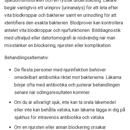
sjukdomshistoriken och en fysisk undersökning. Läkare
begär vanligtvis ett urinprov (urinanalys) för att leta efter
vita blodkroppar och bakterier samt en urinodling för att
identifiera den exakta bakterien. Blodprover kan kontrollera
antalet vita blodkroppar och njurfunktionen. Bilddiagnostik
med ultraljud eller datortomografi är nödvändig när man
misstänker en blockering, njursten eller komplikation.
Behandlingsalternativ:
De flesta personer med njurinfektion behöver
omedelbart antibiotika riktat mot bakterierna. Läkarna
börjar ofta med antibiotika och justerar behandlingen
senare när odlingsresultaten kommer.
Om du är allvarligt sjuk, inte kan ta orala läkemedel
eller inte kan behålla vätska, kan läkarna lägga in dig på
sjukhus för intravenös antibiotika och vätska.
Om en njursten eller annan blockering orsakar