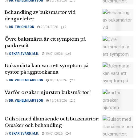
BY
DR. VILHELM LARSSON
20/01/2026
0
Behandling av buksmärtor vid
denguefeber
BY
DR. TIM OHLSON
20/01/2026
0
Övre buksmärta är ett symptom på
pankreatit
BY
OSKAR SVÄRD, M.D.
19/01/2026
0
Buksmärta kan vara ett symptom på
cystor på äggstockarna
BY
DR. VILHELM LARSSON
18/01/2026
0
Varför orsakar njursten buksmärtor?
BY
DR. VILHELM LARSSON
16/01/2026
0
Gulsot med illamående och buksmärtor:
Orsaker och behandling
BY
OSKAR SVÄRD, M.D.
15/01/2026
0