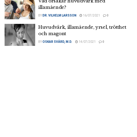
Vad orsakar huvudvärk med
illamående?
BY
DR. VILHELM LARSSON
16/07/2021
0
Huvudvärk, illamående, yrsel, trötthet
och magont
BY
OSKAR SVÄRD, M.D.
14/07/2021
0