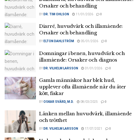
Orsaker och behandling
BY
DR. TIM OHLSON
11/01/2026
0
Diarré, huvudvärk och illamående:
Orsaker och behandling
BY
ELTON DAHLSTRÖM
05/01/2026
0
Domningar i benen, huvudvärk och
illamående: Orsaker och diagnos
BY
DR. VILHELM LARSSON
01/01/2026
0
Gamla människor har blek hud,
upplever ofta illamående när du äter
kött, fiskar
BY
OSKAR SVÄRD, M.D.
08/03/2025
0
Länken mellan huvudvärk, illamående
och trötthet
BY
DR. VILHELM LARSSON
17/07/2021
0