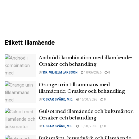
Etikett:
illamående
Andnöd i kombination med illamående:
Orsaker och behandling
BY
DR. VILHELM LARSSON
10/06/2026
0
Orange urin tillsammans med
illamående: Orsaker och behandling
BY
OSKAR SVÄRD, M.D.
16/01/2026
0
Gulsot med illamående och buksmärtor:
Orsaker och behandling
BY
OSKAR SVÄRD, M.D.
15/01/2026
0
Buksmärta, huvudvärk och illamående: