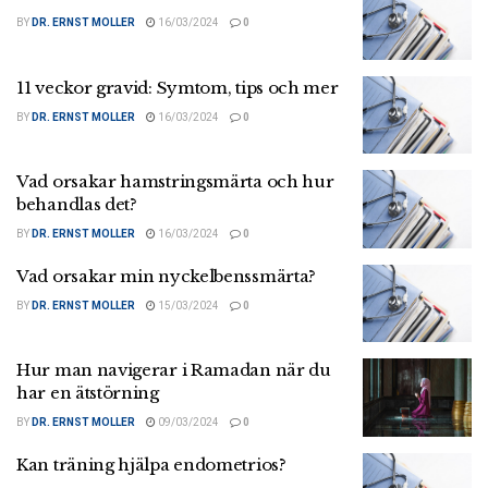
BY
DR. ERNST MOLLER
16/03/2024
0
11 veckor gravid: Symtom, tips och mer
BY
DR. ERNST MOLLER
16/03/2024
0
Vad orsakar hamstringsmärta och hur
behandlas det?
BY
DR. ERNST MOLLER
16/03/2024
0
Vad orsakar min nyckelbenssmärta?
BY
DR. ERNST MOLLER
15/03/2024
0
Hur man navigerar i Ramadan när du
har en ätstörning
BY
DR. ERNST MOLLER
09/03/2024
0
Kan träning hjälpa endometrios?