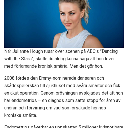
När Julianne Hough rusar över scenen på ABC:s ”Dancing
with the Stars”, skulle du aldrig kunna säga att hon lever
med förlamande kronisk smärta. Men det gör hon.
2008 fördes den Emmy-nominerade dansaren och
skådespelerskan till sjukhuset med svåra smärtor och fick
en akut operation. Genom prövningen avslöjades det att hon
har endometrios – en diagnos som satte stopp för åren av
undran och förvirring om vad som orsakade hennes
kroniska smärta.
Endometrios påverkar en uppskattad
5 miljoner kvinnor
bara