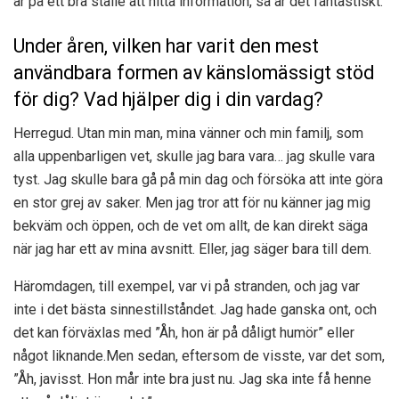
är på ett bra ställe att hitta information, så är det fantastiskt.
Under åren, vilken har varit den mest
användbara formen av känslomässigt stöd
för dig? Vad hjälper dig i din vardag?
Herregud. Utan min man, mina vänner och min familj, som
alla uppenbarligen vet, skulle jag bara vara… jag skulle vara
tyst. Jag skulle bara gå på min dag och försöka att inte göra
en stor grej av saker. Men jag tror att för nu känner jag mig
bekväm och öppen, och de vet om allt, de kan direkt säga
när jag har ett av mina avsnitt. Eller, jag säger bara till dem.
Häromdagen, till exempel, var vi på stranden, och jag var
inte i det bästa sinnestillståndet. Jag hade ganska ont, och
det kan förväxlas med ”Åh, hon är på dåligt humör” eller
något liknande.
Men sedan, eftersom de visste, var det som,
”Åh, javisst. Hon mår inte bra just nu. Jag ska inte få henne