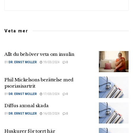
Veta mer
Allt du behöver veta om insulin
BY
DR. ERNST MOLLER
19/03/2024
0
Phil Mickelsons berättelse med
psoriasisartrit
BY
DR. ERNST MOLLER
17/03/2024
0
Diffus axonal skada
BY
DR. ERNST MOLLER
16/03/2024
0
Huskurer för torrt hår