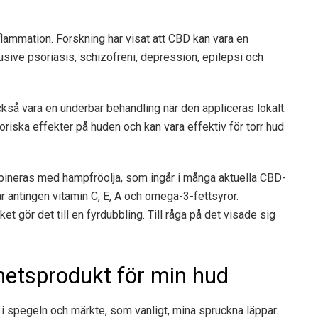
nflammation.
Forskning
har visat att CBD kan vara en
klusive psoriasis, schizofreni, depression, epilepsi och
ckså vara en underbar behandling när den appliceras lokalt.
oriska effekter på huden
och kan vara effektiv för
torr hud
mbineras med hampfröolja, som ingår i många aktuella CBD-
r antingen vitamin C, E, A och omega-3-fettsyror.
ilket gör det till en fyrdubbling. Till råga på det visade sig
nhetsprodukt för min hud
ig i spegeln och märkte, som vanligt, mina spruckna läppar.