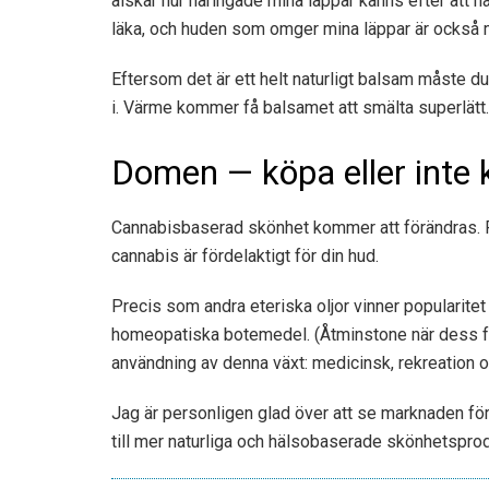
älskar hur näringade mina läppar känns efter att ha
läka, och huden som omger mina läppar är också 
Eftersom det är ett helt naturligt balsam måste d
i. Värme kommer få balsamet att smälta superlätt.
Domen — köpa eller inte 
Cannabisbaserad skönhet kommer att förändras. Frå
cannabis är fördelaktigt för din hud.
Precis som andra eteriska oljor vinner popularitet
homeopatiska botemedel. (Åtminstone när dess för
användning av denna växt: medicinsk, rekreation o
Jag är personligen glad över att se marknaden f
till mer naturliga och hälsobaserade skönhetsprod