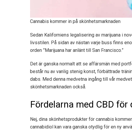
Cannabis kommer in på skönhetsmarknaden
Sedan Kaliforniens legalisering av marijuana i n
livsstilen. På sidan av nästan varje buss finns 
orden ”Marijuana har anlänt till San Francisco.”
Det är ganska normalt att se affärsmän med portfö
består nu av vanlig stenig konst, förbättrade trän
dabs. Med denna medvetna ingång till vår medvetna 
skönhetsmarknaden också.
Fördelarna med CBD för 
Nej, dina skönhetsprodukter för cannabis kommer i
cannabidiol kan vara ganska otydlig för en ny an