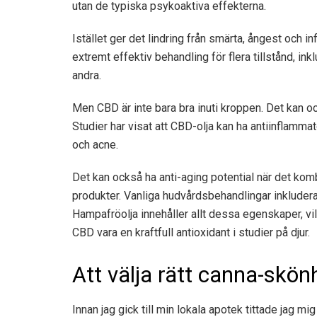
utan de typiska psykoaktiva effekterna.
Istället ger det lindring från smärta, ångest och i
extremt effektiv behandling för flera tillstånd, in
andra.
Men CBD är inte bara bra inuti kroppen. Det kan o
Studier har visat att CBD-olja kan ha
antiinflammat
och
acne
.
Det kan också ha anti-aging potential när det ko
produkter. Vanliga hudvårdsbehandlingar inkludera
Hampafröolja innehåller allt
dessa egenskaper
, v
CBD vara en
kraftfull antioxidant
i studier på djur.
Att välja rätt canna-skö
Innan jag gick till min lokala apotek tittade jag m