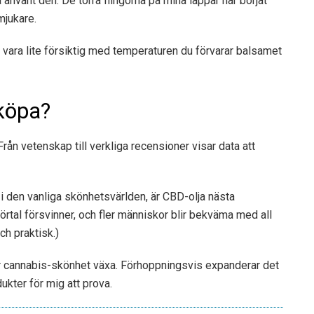
 använt den. De torra flingorna på mina läppar har börjat
mjukare.
u vara lite försiktig med temperaturen du förvarar balsamet
köpa?
n vetenskap till verkliga recensioner visar data att
 i den vanliga skönhetsvärlden, är CBD-olja nästa
tal försvinner, och fler människor blir bekväma med all
ch praktisk.)
ör cannabis-skönhet växa. Förhoppningsvis expanderar det
ukter för mig att prova.