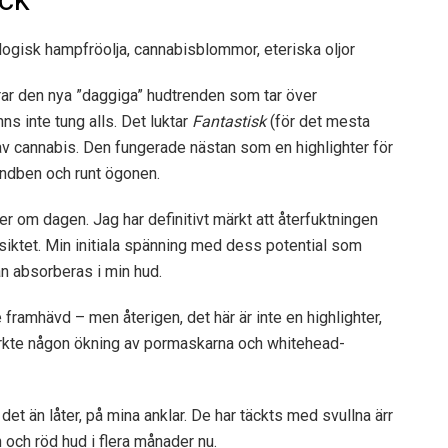
ogisk hampfröolja, cannabisblommor, eteriska oljor
rar den nya ”daggiga” hudtrenden som tar över
s inte tung alls. Det luktar
Fantastisk
(för det mesta
 av cannabis. Den fungerade nästan som en highlighter för
kindben och runt ögonen.
er om dagen. Jag har definitivt märkt att återfuktningen
 ansiktet. Min initiala spänning med dess potential som
an absorberas i min hud.
 framhävd – men återigen, det här är inte en highlighter,
 märkte någon ökning av pormaskarna och whitehead-
det än låter, på mina anklar. De har täckts med svullna ärr
n och röd hud i flera månader nu.