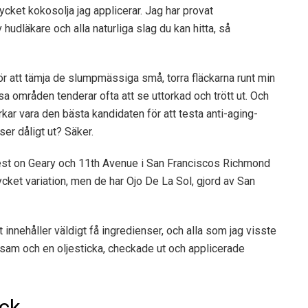
mycket kokosolja jag applicerar. Jag har provat
läkare och alla naturliga slag du kan hitta, så
för att tämja de slumpmässiga små, torra fläckarna runt min
a områden tenderar ofta att se uttorkad och trött ut. Och
erkar vara den bästa kandidaten för att testa anti-aging-
er dåligt ut? Säker.
rvest on Geary och 11th Avenue i San Franciscos Richmond
ycket variation, men de har Ojo De La Sol, gjord av San
t innehåller väldigt få ingredienser, och alla som jag visste
balsam och en oljesticka, checkade ut och applicerade
ick