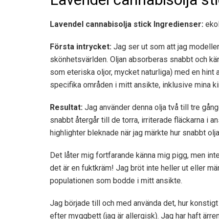
Lavendel cannabisolja stick
Ingredienser:
ekol
Första intrycket:
Jag ser ut som att jag modelle
skönhetsvärlden. Oljan absorberas snabbt och känn
som eteriska oljor, mycket naturliga) med en hint
specifika områden i mitt ansikte, inklusive mina 
Resultat:
Jag använder denna olja två till tre gång
snabbt återgår till de torra, irriterade fläckarna i
highlighter bleknade när jag märkte hur snabbt olj
Det låter mig fortfarande känna mig pigg, men inte
det är en fuktkräm! Jag bröt inte heller ut eller
populationen som bodde i mitt ansikte.
Jag började till och med använda det, hur konstigt 
efter myggbett (jag är allergisk). Jag har haft ärre