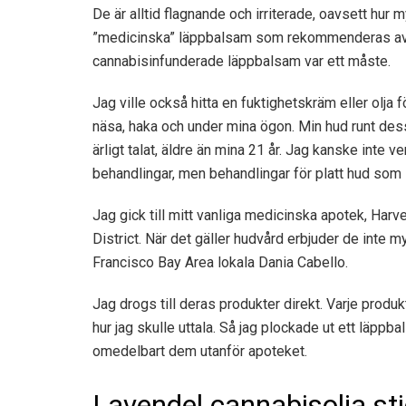
De är alltid flagnande och irriterade, oavsett hur 
”medicinska” läppbalsam som rekommenderas av hud
cannabisinfunderade läppbalsam var ett måste.
Jag ville också hitta en fuktighetskräm eller olja 
näsa, haka och under mina ögon. Min hud runt dess
ärligt talat, äldre än mina 21 år. Jag kanske inte v
behandlingar, men behandlingar för platt hud som s
Jag gick till mitt vanliga medicinska apotek, Ha
District. När det gäller hudvård erbjuder de inte m
Francisco Bay Area lokala Dania Cabello.
Jag drogs till deras produkter direkt. Varje produk
hur jag skulle uttala. Så jag plockade ut ett läpp
omedelbart dem utanför apoteket.
Lavendel cannabisolja st