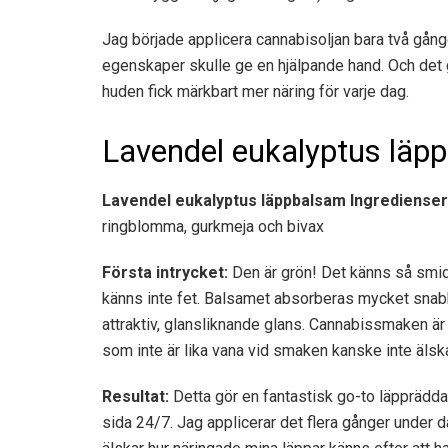
Jag började applicera cannabisoljan bara två gån
egenskaper skulle ge en hjälpande hand. Och det
huden fick märkbart mer näring för varje dag.
Lavendel eukalyptus läp
Lavendel eukalyptus läppbalsam
Ingredienser
ringblomma, gurkmeja och bivax
Första intrycket:
Den är grön! Det känns så smidig
känns inte fet. Balsamet absorberas mycket snab
attraktiv, glansliknande glans. Cannabissmaken är 
som inte är lika vana vid smaken kanske inte älsk
Resultat:
Detta gör en fantastisk go-to läppräddar
sida 24/7. Jag applicerar det flera gånger under d