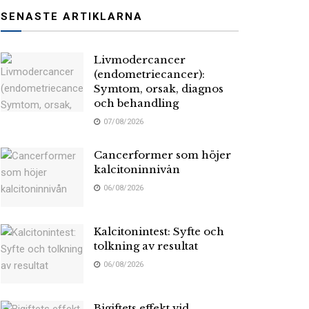
SENASTE ARTIKLARNA
Livmodercancer
(endometriecancer):
Symtom, orsak, diagnos
och behandling
07/08/2026
Cancerformer som höjer
kalcitoninnivån
06/08/2026
Kalcitonintest: Syfte och
tolkning av resultat
06/08/2026
Bigiftets effekt vid