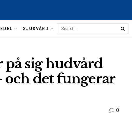
MEDEL
SJUKVÅRD
r på sig hudvård
 och det fungerar
0