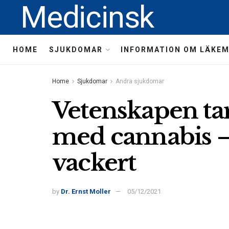
Medicinsk
HOME
SJUKDOMAR
INFORMATION OM LÄKE
Home
Sjukdomar
Andra sjukdomar
Vetenskapen ta
med cannabis –
vackert
by
Dr. Ernst Moller
05/12/2021