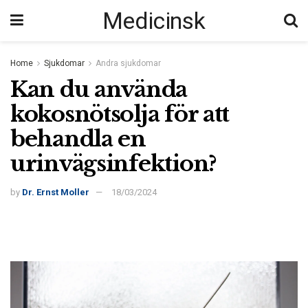
Medicinsk
Home
Sjukdomar
Andra sjukdomar
Kan du använda
kokosnötsolja för att
behandla en
urinvägsinfektion?
by
Dr. Ernst Moller
18/03/2024