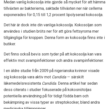
Medan vanlig kokosolja inte gjorde så mycket för att hämma
tillväxten av bakterierna, saktade tillväxten ner när cellerna
exponerades för 0,15 till 1,2 procent lipolyserad kokosolja.
Det här är dock inte din vanliga kokosolja. Kokosoljan som
användes i studien bröts ner för att göra fettsyrorna mer
tillgängliga för kroppen. Denna form av kokosolja finns inte i
butiker.
Det finns också bevis som tyder på att kokosolja kan vara
effektiv mot svampinfektioner och andra svampinfektioner.
I en äldre studie från 2009 på nigerianska kvinnor visade
sig kokosolja vara aktiv mot
Candida
— särskilt
läkemedelsresistenta
Candida
. Denna artikel har sedan
dess citerats i studier fokuserade på kokosnötoljas
potentiella användning på för tidigt födda barn och
bekämpning av vissa typer av streptokocker, bland andra
medicinska tillämpningar.