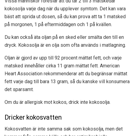
Vissa människor föreslår att du tar 2 till 3 matskedar
kokosolja varje dag när du upplever symtom. Det kan vara
bäst att sprida ut dosen, så du kan prova att ta 1 matsked
på morgonen, 1 på eftermiddagen och 1 på kvällen.
Du kan också äta oljan på en sked eller smälta den till en
dryck. Kokosolja är en olja som ofta används i matlagning.
Oljan är gjord av upp till 92 procent mättat fett, och varje
matsked innehåller cirka 11 gram mättat fett. American
Heart Association rekommenderar att du begränsar mättat
fett varje dag till bara 13 gram, så du kanske vill konsumera
det sparsamt.
Om du är allergisk mot kokos, drick inte kokosolja.
Dricker kokosvatten
Kokosvatten är inte samma sak som kokosolja, men det