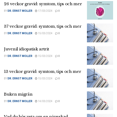
26 veckor gravid: symtom, tips och mer
BY
DR. ERNST MOLLER
17/03/2024
0
37 veckor gravid: symtom, tips och mer
BY
DR. ERNST MOLLER
15/03/2024
0
Juvenil idiopatisk artrit
BY
DR. ERNST MOLLER
15/03/2024
0
13 veckor gravid: symtom, tips och mer
BY
DR. ERNST MOLLER
15/03/2024
0
Buken migrän
BY
DR. ERNST MOLLER
14/03/2024
0
Vad du bör veta om en påverkad