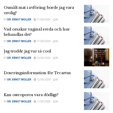
Osmält mat i avföring: borde jag vara
orolig?
BY
DR. ERNST MOLLER
17/03/2024
0
Vad orsakar vaginal sveda och hur
behandlas det?
BY
DR. ERNST MOLLER
17/03/2024
0
Jag trodde jag var så cool
BY
DR. ERNST MOLLER
13/03/2024
0
Doseringsinformation för Tecartus
BY
DR. ERNST MOLLER
12/03/2024
0
Kan osteoporos vara dödligt?
BY
DR. ERNST MOLLER
11/03/2024
0