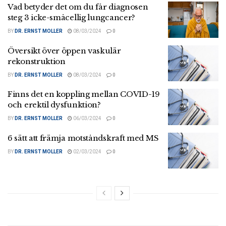
Vad betyder det om du får diagnosen
steg 3 icke-småcellig lungcancer?
BY
DR. ERNST MOLLER
08/03/2024
0
Översikt över öppen vaskulär
rekonstruktion
BY
DR. ERNST MOLLER
08/03/2024
0
Finns det en koppling mellan COVID-19
och erektil dysfunktion?
BY
DR. ERNST MOLLER
06/03/2024
0
6 sätt att främja motståndskraft med MS
BY
DR. ERNST MOLLER
02/03/2024
0