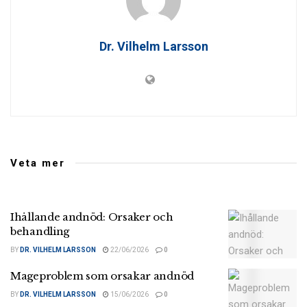
Dr. Vilhelm Larsson
Veta mer
Ihållande andnöd: Orsaker och
behandling
BY
DR. VILHELM LARSSON
22/06/2026
0
Mageproblem som orsakar andnöd
BY
DR. VILHELM LARSSON
15/06/2026
0