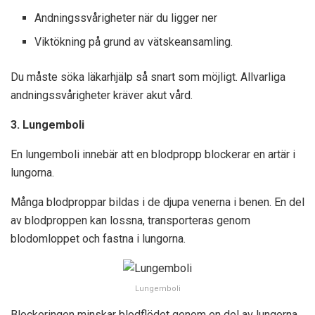
Andningssvårigheter när du ligger ner
Viktökning på grund av vätskeansamling.
Du måste söka läkarhjälp så snart som möjligt. Allvarliga
andningssvårigheter kräver akut vård.
3. Lungemboli
En lungemboli innebär att en blodpropp blockerar en artär i
lungorna.
Många blodproppar bildas i de djupa venerna i benen. En del
av blodproppen kan lossna, transporteras genom
blodomloppet och fastna i lungorna.
Lungemboli
Blockeringen minskar blodflödet genom en del av lungorna.