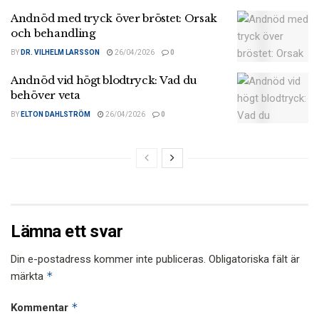
Andnöd med tryck över bröstet: Orsak
och behandling
BY
DR. VILHELM LARSSON
26/04/2026
0
Andnöd vid högt blodtryck: Vad du
behöver veta
BY
ELTON DAHLSTRÖM
26/04/2026
0
Lämna ett svar
Din e-postadress kommer inte publiceras.
Obligatoriska fält är
*
märkta
*
Kommentar