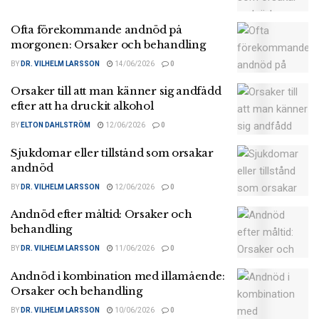
Ofta förekommande andnöd på
morgonen: Orsaker och behandling
BY
DR. VILHELM LARSSON
14/06/2026
0
Orsaker till att man känner sig andfådd
efter att ha druckit alkohol
BY
ELTON DAHLSTRÖM
12/06/2026
0
Sjukdomar eller tillstånd som orsakar
andnöd
BY
DR. VILHELM LARSSON
12/06/2026
0
Andnöd efter måltid: Orsaker och
behandling
BY
DR. VILHELM LARSSON
11/06/2026
0
Andnöd i kombination med illamående:
Orsaker och behandling
BY
DR. VILHELM LARSSON
10/06/2026
0