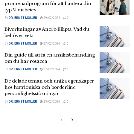
promenadprogram för att hantera din
typ 2-diabetes
BY
DR. ERNST MOLLER
29/02/2024
0
Biverkningar av Anoro Ellipta: Vad du
behöver veta
BY
DR. ERNST MOLLER
27/02/2024
0
Din guide till att få en ansiktsbehandling
om du har rosacea
BY
DR. ERNST MOLLER
27/02/2024
0
De delade teman och unika egenskaper
hos histrioniska och borderline
personlighetsstörningar
BY
DR. ERNST MOLLER
23/02/2024
0