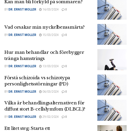
Kan man bli förkyld på sommaren?
BY
DR. ERNST MOLLER
16/03/2024
0
Vad orsakar min nyckelbenssmärta?
BY
DR. ERNST MOLLER
15/03/2024
0
Hur man behandlar och förebygger
trånga hamstrings
BY
DR. ERNST MOLLER
13/03/2024
0
Förstå schizoida vs schizotypa
personlighetsstörningar (PD)
BY
DR. ERNST MOLLER
06/03/2024
0
Vilka är behandlingsalternativen för
diffust stort B-cellslymfom (DLBCL)?
BY
DR. ERNST MOLLER
29/02/2024
0
Ett litet steg: Starta ett