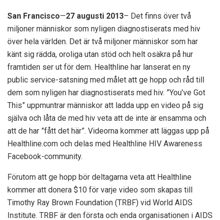
San Francisco
—
27 augusti 2013
– Det finns över två
miljoner människor som nyligen diagnostiserats med hiv
över hela världen. Det är två miljoner människor som har
känt sig rädda, oroliga utan stöd och helt osäkra på hur
framtiden ser ut för dem. Healthline har lanserat en ny
public service-satsning med målet att ge hopp och råd till
dem som nyligen har diagnostiserats med hiv. ”You’ve Got
This” uppmuntrar människor att ladda upp en video på sig
själva och låta de med hiv veta att de inte är ensamma och
att de har ”fått det här”. Videorna kommer att läggas upp på
Healthline.com och delas med Healthline HIV Awareness
Facebook-community.
Förutom att ge hopp bör deltagarna veta att Healthline
kommer att donera $10 för varje video som skapas till
Timothy Ray Brown Foundation (TRBF) vid World AIDS
Institute. TRBF är den första och enda organisationen i AIDS