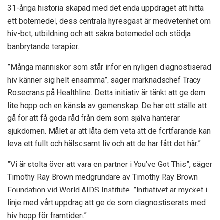
31-åriga historia skapad med det enda uppdraget att hitta
ett botemedel, dess centrala hyresgäst är medvetenhet om
hiv-bot, utbildning och att säkra botemedel och stödja
banbrytande terapier.
”Många människor som står inför en nyligen diagnostiserad
hiv känner sig helt ensamma”, säger marknadschef Tracy
Rosecrans på Healthline. Detta initiativ är tänkt att ge dem
lite hopp och en känsla av gemenskap. De har ett ställe att
gå för att få goda råd från dem som själva hanterar
sjukdomen. Målet är att låta dem veta att de fortfarande kan
leva ett fullt och hälsosamt liv och att de har fått det här.”
”Vi är stolta över att vara en partner i You’ve Got This”, säger
Timothy Ray Brown medgrundare av Timothy Ray Brown
Foundation vid World AIDS Institute. ”Initiativet är mycket i
linje med vårt uppdrag att ge de som diagnostiserats med
hiv hopp för framtiden.”