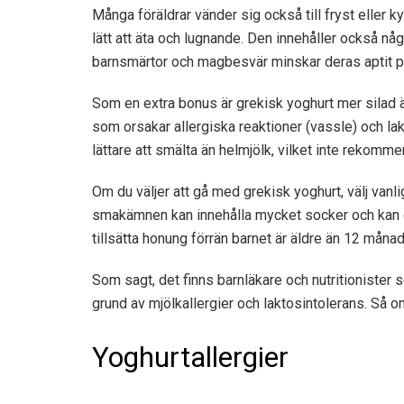
Många föräldrar vänder sig också till fryst eller 
lätt att äta och lugnande. Den innehåller också 
barnsmärtor och magbesvär minskar deras aptit p
Som en extra bonus är grekisk yoghurt mer silad än
som orsakar allergiska reaktioner (vassle) och lak
lättare att smälta än helmjölk, vilket inte rekomm
Om du väljer att gå med grekisk yoghurt, välj vanl
smakämnen kan innehålla mycket socker och kan o
tillsätta honung förrän barnet är äldre än 12 månad
Som sagt, det finns barnläkare och nutritionister 
grund av mjölkallergier och laktosintolerans. Så om
Yoghurtallergier