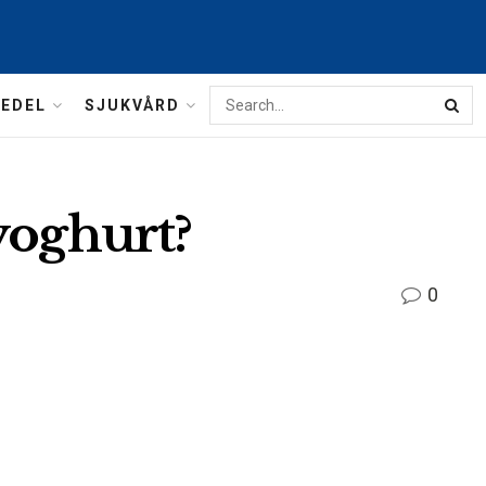
MEDEL
SJUKVÅRD
yoghurt?
0