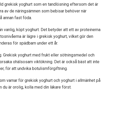
kyld grekisk yoghurt som en tandlösning eftersom det är
några av de näringsämnen som bebisar behöver när
å annan fast föda.
 vanlig, köpt yoghurt. Det betyder att ett av proteinerna
tosnivåerna är lägre i grekisk yoghurt, vilket gör den
enderas för spädbarn under ett år.
ig. Grekisk yoghurt med frukt eller sötningsmedel och
rsaka ohälsosam viktökning. Det är också bäst att inte
er, för att undvika botulismförgiftning.
som varnar för grekisk yoghurt och yoghurt i allmänhet på
 du är orolig, kolla med din läkare först.