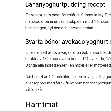
Bananyoghurtpudding recept
Ett recept som paret föreslår är Yummy in My Tumm
matskedar bananer i en stekpanna med 1 tesked sm
blandningen, kyl den och servera sedan.
Svarta bönor avokado yoghurt 
En annan rätt att överväga när en bebis äter bla
består av 1/4 kopp svarta bönor, 1/4 avokado, 1/4
Blanda alla ingredienser i en mixer eller matbered
När barnet är 1 år och äldre, är en trevlig häftig g
eller toppad med färsk frukt som bananer, jordgubb
våffelskål.
Hämtmat