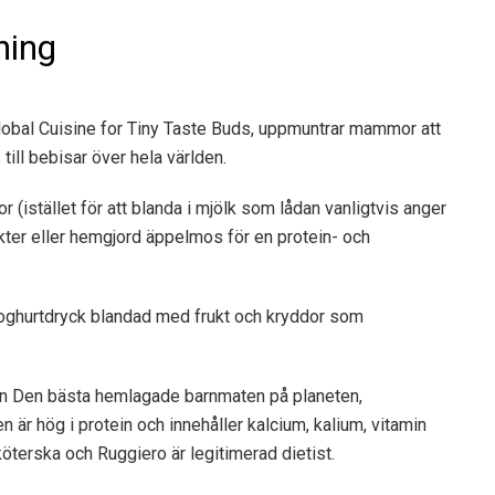
ning
lobal Cuisine for Tiny Taste Buds, uppmuntrar mammor att
ill bebisar över hela världen.
r (istället för att blanda i mjölk som lådan vanligtvis anger
rukter eller hemgjord äppelmos för en protein- och
 yoghurtdryck blandad med frukt och kryddor som
en
Den bästa hemlagade barnmaten på planeten,
r hög i protein och innehåller kalcium, kalium, vitamin
terska och Ruggiero är legitimerad dietist.