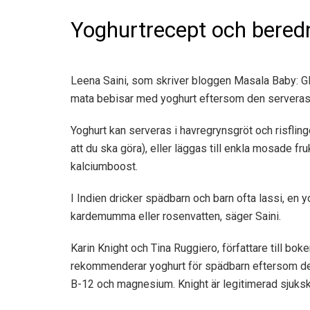
Yoghurtrecept och bered
Leena Saini, som skriver bloggen Masala Baby: G
mata bebisar med yoghurt eftersom den serveras t
Yoghurt kan serveras i havregrynsgröt och risflingo
att du ska göra), eller läggas till enkla mosade f
kalciumboost.
I Indien dricker spädbarn och barn ofta lassi, en
kardemumma eller rosenvatten, säger Saini.
Karin Knight och Tina Ruggiero, författare till bok
rekommenderar yoghurt för spädbarn eftersom den ä
B-12 och magnesium. Knight är legitimerad sjukskö