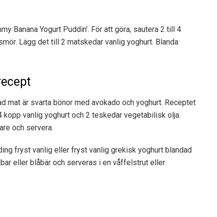
y Banana Yogurt Puddin’. För att göra, sautera 2 till 4
ör. Lägg det till 2 matskedar vanlig yoghurt. Blanda
recept
ndad mat är svarta bönor med avokado och yoghurt. Receptet
 kopp vanlig yoghurt och 2 teskedar vegetabilisk olja.
are och servera.
oding fryst vanlig eller fryst vanlig grekisk yoghurt blandad
ar eller blåbär och serveras i en våffelstrut eller