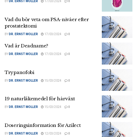
BY
DR. ERNST MOLLER
17/03/2024
0
Vad du bör veta om PSA-nivåer efter
prostatektomi
BY
DR. ERNST MOLLER
17/03/2024
0
Vad är Deadname?
BY
DR. ERNST MOLLER
17/03/2024
0
Trypanofobi
BY
DR. ERNST MOLLER
15/03/2024
0
19 naturläkemedel för hårväxt
BY
DR. ERNST MOLLER
15/03/2024
0
Doseringsinformation för Azilect
BY
DR. ERNST MOLLER
12/03/2024
0