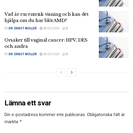
Vad är excentrisk visning och kan det
hjälpa om du har blöt AMD?
BY
DR. ERNST MOLLER
08/03/2024
0
Orsaker till vaginal cancer: HPV, DES
och andra
BY
DR. ERNST MOLLER
04/03/2024
0
Lämna ett svar
Din e-postadress kommer inte publiceras.
Obligatoriska fält är
*
märkta