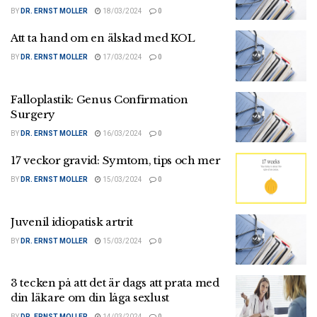
BY
DR. ERNST MOLLER
18/03/2024
0
Att ta hand om en älskad med KOL
BY
DR. ERNST MOLLER
17/03/2024
0
Falloplastik: Genus Confirmation
Surgery
BY
DR. ERNST MOLLER
16/03/2024
0
17 veckor gravid: Symtom, tips och mer
BY
DR. ERNST MOLLER
15/03/2024
0
Juvenil idiopatisk artrit
BY
DR. ERNST MOLLER
15/03/2024
0
3 tecken på att det är dags att prata med
din läkare om din låga sexlust
BY
DR. ERNST MOLLER
14/03/2024
0