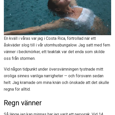
En kväll i våras var jag i Costa Rica, förtrollad när ett
åskväder slog till i vår utomhusbungalow. Jag satt med fem
vänner i beckmörker, ett teaktak var det enda som skilde
oss från stormen.
Vid någon tidpunkt under översvämningen tystnade mitt
oroliga sinnes vanliga narrigheter — och försvann sedan
helt. Jag kramade om mina knän och önskade att det skulle
regna för alltid.
Regn vänner
Så länge jag kan minnas har jag varit ett nervvrak. Vid 14