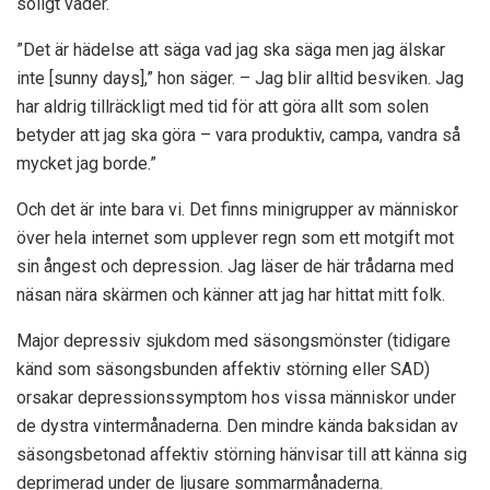
soligt väder.
”Det är hädelse att säga vad jag ska säga men jag älskar
inte [sunny days],” hon säger. – Jag blir alltid besviken. Jag
har aldrig tillräckligt med tid för att göra allt som solen
betyder att jag ska göra – vara produktiv, campa, vandra så
mycket jag borde.”
Och det är inte bara vi. Det finns minigrupper av människor
över hela internet som upplever regn som ett motgift mot
sin ångest och depression. Jag läser de här trådarna med
näsan nära skärmen och känner att jag har hittat mitt folk.
Major depressiv sjukdom med säsongsmönster (tidigare
känd som säsongsbunden affektiv störning eller SAD)
orsakar depressionssymptom hos vissa människor under
de dystra vintermånaderna. Den mindre kända baksidan av
säsongsbetonad affektiv störning hänvisar till att känna sig
deprimerad under de ljusare sommarmånaderna.