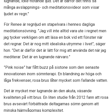
lugnande, icke-hotande ljud. Det är därför det finns så
många avslappnings- och meditationsvideor som visar
ljudet av regn.”
För Renee är regnljud en stapelvara i hennes dagliga
meditationsövning. ”Jag vill inte alltid vara ute i regnet men
jag tycker verkligen om att läsa en bok vid ett fönster när
det regnar. Det är nog mitt idealiska utrymme i livet”, säger
hon. ”Det är därför det är lätt för mig att använda det när jag
mediterar. Det är en lugnande närvaro.”
”Pink noise” har fått buzz på sistone som den senaste
innovationen inom sömnterapi. En blandning av höga och
låga frekvenser, rosa brus låter mycket som fallande vatten.
Det är mycket mer lugnande än den akuta, väsande
kvaliteten på vitt brus.
En liten studie från 2012
fann att rosa
brus avsevärt förbättrade deltagarnas sömn genom att
minska hjärnvågornas komplexitet.