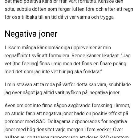
det med positiva känslor från vårt förflutna. Kanske den
söta, subtila doften som färgar luften före och efter ett regn
för oss tillbaka till en tid då vi var varma och trygga.
Negativa joner
Liksom många känslomässiga upplevelser är min
regnaffinitet svår att formulera. Renee känner likadant. ”Jag
vet [the feeling] finns i mig men det finns en finare poäng
med det som jag inte vet hur jag ska förklara.”
I min strävan att ta reda på varför detta kan vara, snubblade
jag över något jag alltid varit nyfiken på: negativa joner.
Även om det inte finns någon avgörande forskning i ämnet,
en studie
fann att negativa joner hade en positiv effekt på
personer med SAD. Deltagarna exponerades för negativa
joner med hög densitet varje morgon i fem veckor. Över
hälften av deltagarna rapporterade att deras SAD-symtom