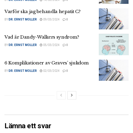
Varför ska jag behandla hepatit C?
BY
DR. ERNST MOLLER
09/03/2024
0
Vad är Dandy-Walkers syndrom?
BY
DR. ERNST MOLLER
05/03/2024
0
6 Komplikationer av Graves’ sjukdom
BY
DR. ERNST MOLLER
02/03/2024
0
Lämna ett svar