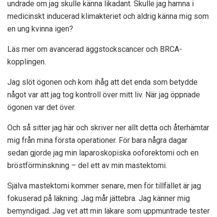
undrade om jag skulle känna likadant. Skulle jag hamna i
medicinskt inducerad klimakteriet och aldrig känna mig som
en ung kvinna igen?
Läs mer om avancerad äggstockscancer och BRCA-
kopplingen.
Jag slöt ögonen och kom ihåg att det enda som betydde
något var att jag tog kontroll över mitt liv. När jag öppnade
ögonen var det över.
Och så sitter jag här och skriver ner allt detta och återhämtar
mig från mina första operationer. För bara några dagar
sedan gjorde jag min laparoskopiska ooforektomi och en
bröstförminskning – del ett av min mastektomi.
Själva mastektomi kommer senare, men för tillfället är jag
fokuserad på läkning. Jag mår jättebra. Jag känner mig
bemyndigad. Jag vet att min läkare som uppmuntrade tester