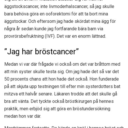
äggstockscancer, inte livmoderhalscancer, så jag skulle
bara behöva göra en ooforektomi för att ta bort mina
äggstockar. Och eftersom jag hade skördat mina ägg för
några år sedan kunde jag fortfarande bära barn via
provrörsbefruktning (IVF). Det var en enorm lättnad.
”Jag har bröstcancer”
Medan vi var där frågade vi också om det var bråttom med
att min syster skulle testa sig. Om jag hade det så var det
50 procents chans att hon hade det också. Hon funderade
på att skjuta upp testningen till efter min systerdotters bat
mitzva ett halvår senare. Läkaren trodde att det skulle gå
bra att vänta. Det tyckte också bröstkirurgen på hennes
praktik, men erbjöd sig att göra en bröstundersökning
medan hon var där.