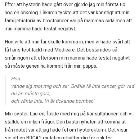
Efter att hysterin hade gått över gjorde jag min första tid
hos en onkolog. Läkaren tyckte att det var konstigt att min
familjehistoria av bröstcancer var på mammas sida men att
min mamma hade testat negativt.
Hon ville att min far skulle komma in, men vi hade svårt att
få hans test täckt med Medicare. Det bestämdes så
småningom att eftersom min mamma hade testat negativt
så måste genen ha kommit från min pappa.
Hon
vände sig mot mig och sa: ’Snälla få inte cancer, gör vad
du än måste göra,
och vänta inte. Vi är tickande bomber.”
Min syster, Lauren, följde med mig på konsultationen och vi
ställde en miljon frågor. Den bästa nyheten att komma ut
från mötet var att jag hade fel om hysterektomi. Det visar
sig att en BRCA1-mutation utsätter dig för risk för