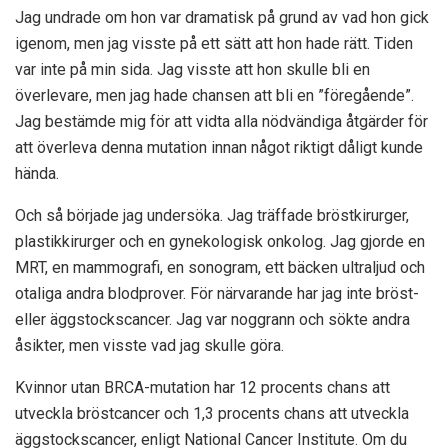
Jag undrade om hon var dramatisk på grund av vad hon gick
igenom, men jag visste på ett sätt att hon hade rätt. Tiden
var inte på min sida. Jag visste att hon skulle bli en
överlevare, men jag hade chansen att bli en ”föregående”.
Jag bestämde mig för att vidta alla nödvändiga åtgärder för
att överleva denna mutation innan något riktigt dåligt kunde
hända.
Och så började jag undersöka. Jag träffade bröstkirurger,
plastikkirurger och en gynekologisk onkolog. Jag gjorde en
MRT, en mammografi, en sonogram, ett bäcken ultraljud och
otaliga andra blodprover. För närvarande har jag inte bröst-
eller äggstockscancer. Jag var noggrann och sökte andra
åsikter, men visste vad jag skulle göra.
Kvinnor utan BRCA-mutation har 12 procents chans att
utveckla bröstcancer och 1,3 procents chans att utveckla
äggstockscancer, enligt
National Cancer Institute
. Om du