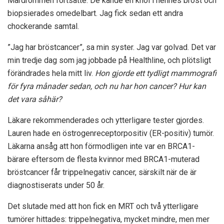
Mardrömmen fortsatte. De kände en knöl i hennes bröst och
biopsierades omedelbart. Jag fick sedan ett andra
chockerande samtal.
”Jag har bröstcancer”, sa min syster. Jag var golvad. Det var
min tredje dag som jag jobbade på Healthline, och plötsligt
förändrades hela mitt liv.
Hon gjorde ett tydligt mammografi
för fyra månader sedan, och nu har hon cancer? Hur kan
det vara såhär?
Läkare rekommenderades och ytterligare tester gjordes.
Lauren hade en östrogenreceptorpositiv (ER-positiv) tumör.
Läkarna ansåg att hon förmodligen inte var en BRCA1-
bärare eftersom de flesta kvinnor med BRCA1-muterad
bröstcancer får trippelnegativ cancer, särskilt när de är
diagnostiserats under 50 år
.
Det slutade med att hon fick en MRT och två ytterligare
tumörer hittades: trippelnegativa, mycket mindre, men mer