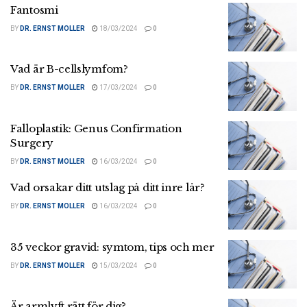
Fantosmi
BY
DR. ERNST MOLLER
18/03/2024
0
Vad är B-cellslymfom?
BY
DR. ERNST MOLLER
17/03/2024
0
Falloplastik: Genus Confirmation
Surgery
BY
DR. ERNST MOLLER
16/03/2024
0
Vad orsakar ditt utslag på ditt inre lår?
BY
DR. ERNST MOLLER
16/03/2024
0
35 veckor gravid: symtom, tips och mer
BY
DR. ERNST MOLLER
15/03/2024
0
Är armlyft rätt för dig?