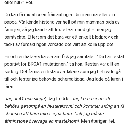
eller hur?” Fel.
Du kan få mutationen från antingen din mamma eller din
pappa. Vår kända historia var helt på min mammas sida av
familjen, så jag kände att testet var onödigt – men jag
samtyckte. Eftersom det bara var ett enkelt blodprov och
täckt av försäkringen verkade det värt att kolla upp det.
En och en halv vecka senare fick jag samtalet: ”Du har testat
positivt för BRCA1-mutationen,” sa hon. Resten var allt en
suddig. Det fanns en lista över läkare som jag behövde gå
till och tester jag behövde schemalägga. Jag lade på luren i
tårar.
Jag är 41 och singel
, Jag trodde.
Jag kommer nu att
behöva genomgå en hysterektomi och kommer aldrig att få
chansen att bära mina egna barn.
Och jag måste
åtminstone överväga en mastektomi.
Men återigen fel.