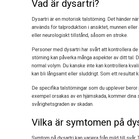
Vad är dysartri?
Dysartri är en motorisk talstörning. Det händer nä
används för talproduktion i ansiktet, munnen elle
eller neurologiskt tillstånd, såsom en stroke.
Personer med dysartri har svårt att kontrollera d
störning kan påverka många aspekter av ditt tal. Du
normal volym. Du kanske inte kan kontrollera kvali
kan bli långsamt eller sluddrigt. Som ett resultat 
De specifika talstörningar som du upplever beror p
exempel orsakas av en hjärnskada, kommer dina s
svårighetsgraden av skadan.
Vilka är symtomen på dys
Symtom på dysartri kan variera från mild till svår