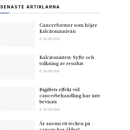
SENASTE ARTIKLARNA
Cancerformer som höjer
kalcitoninnivån
06/08/2026
Kalcitonintest: Syfte och
tolkning av resultat
06/08/2026
Bigiftets effekt vid
cancerbehandling har inte
bevisats
05/08/2026
Är anemi ett tecken på
cancer hos äldre?