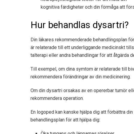
kognitiva färdigheter och din förmåga att förs
Hur behandlas dysartri?
Din läkares rekommenderade behandlingsplan för 
är relaterade till ett underliggande medicinskt til
talterapi eller andra behandlingar för att åtgärda de
Till exempel, om dina symtom är relaterade till bi
rekommendera förändringar av din medicinering.
Om din dysartri orsakas av en opererbar tumör eller
rekommendera operation.
En logoped kan kanske hjälpa dig att förbättra d
behandlingsplan för att hjälpa dig:
Öka tungans och läpparnas rörelser.