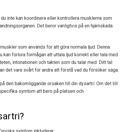
r du inte kan koordinera eller kontrollera musklerna som
r andningsorganen. Det beror vanligtvis på en hjärnskada
e muskler som används för att göra normala ljud. Denna
 kan förlora förmågan att uttala ljud korrekt eller tala med
teten, intonationen och takten som du talar med. Ditt tal
kan det vara svårt för andra att förstå vad du försöker säga.
å den bakomliggande orsaken till din dysartri. Om det till
pecifika symtom att bero på platsen och
artri?
. Typiska symtom inkluderar: