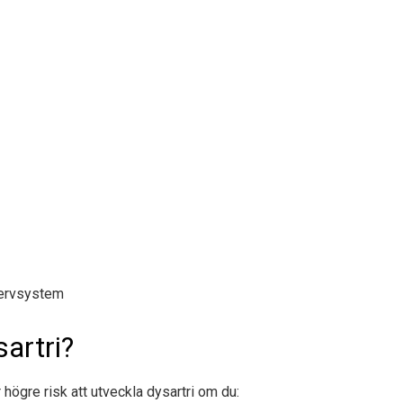
nervsystem
sartri?
högre risk att utveckla dysartri om du: