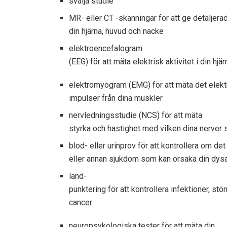
svälja studie
MR- eller CT -skanningar för att ge detaljera
din hjärna, huvud och nacke
elektroencefalogram
(EEG) för att mäta elektrisk aktivitet i din hjär
elektromyogram (EMG) för att mäta det elekt
impulser från dina muskler
nervledningsstudie (NCS) för att mäta
styrka och hastighet med vilken dina nerver s
blod- eller urinprov för att kontrollera om det
eller annan sjukdom som kan orsaka din dysa
länd-
punktering för att kontrollera infektioner, stö
cancer
neuropsykologiska tester för att mäta din