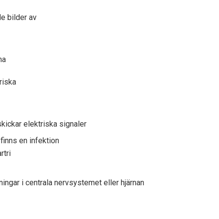
de bilder av
na
riska
kickar elektriska signaler
 finns en infektion
rtri
rningar i centrala nervsystemet eller hjärnan