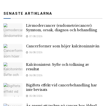
SENASTE ARTIKLARNA
Livmodercancer (endometriecancer):
Symtom, orsak, diagnos och behandling
07/08/2026
Cancerformer som höjer kalcitoninnivån
06/08/2026
Kalcitonintest: Syfte och tolkning av
resultat
06/08/2026
Bigiftets effekt vid cancerbehandling har
inte bevisats
05/08/2026
Är anemi ett tecken på cancer hos äldre?