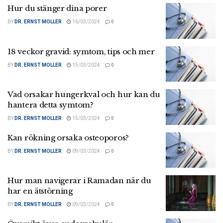
Hur du stänger dina porer
BY
DR. ERNST MOLLER
16/03/2024
0
18 veckor gravid: symtom, tips och mer
BY
DR. ERNST MOLLER
15/03/2024
0
Vad orsakar hungerkval och hur kan du
hantera detta symtom?
BY
DR. ERNST MOLLER
15/03/2024
0
Kan rökning orsaka osteoporos?
BY
DR. ERNST MOLLER
09/03/2024
0
Hur man navigerar i Ramadan när du
har en ätstörning
BY
DR. ERNST MOLLER
09/03/2024
0