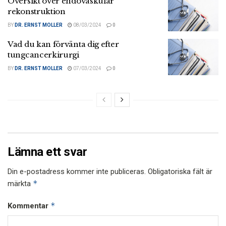
Översikt över endovaskulär
rekonstruktion
BY
DR. ERNST MOLLER
08/03/2024
0
Vad du kan förvänta dig efter
tungcancerkirurgi
BY
DR. ERNST MOLLER
07/03/2024
0
Lämna ett svar
Din e-postadress kommer inte publiceras.
Obligatoriska fält är
*
märkta
*
Kommentar