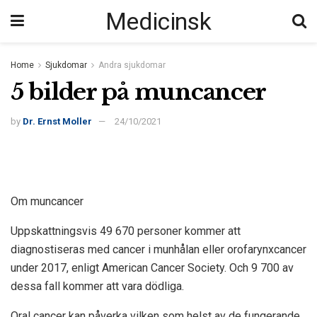
Medicinsk
Home
Sjukdomar
Andra sjukdomar
5 bilder på muncancer
by
Dr. Ernst Moller
24/10/2021
Om muncancer
Uppskattningsvis 49 670 personer kommer att
diagnostiseras med cancer i munhålan eller orofarynxcancer
under 2017, enligt
American Cancer Society
. Och 9 700 av
dessa fall kommer att vara dödliga.
Oral cancer kan påverka vilken som helst av de fungerande