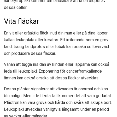
har erytroplaki kommer din tandläkare att ta en biopsi av
dessa celler.
Vita fläckar
En vit eller gråaktig fläck inuti din mun eller på dina läppar
kallas leukoplaki eller keratos. Ett irriterande som en grov
tand, trasig tandprotes eller tobak kan orsaka cellöverväxt
och producera dessa fläckar.
Vanan att tugga insidan av kinden eller läpparna kan också
leda till leukoplaki. Exponering för cancerframkallande
ämnen kan också orsaka att dessa fläckar utvecklas.
Dessa plåster signalerar att vävnaden är onormal och kan
bli malign. Men i de flesta fall kommer det att vara godartat.
Plåstren kan vara grova och hårda och svåra att skrapa bort.
Leukoplaki utvecklas vanligtvis långsamt, under en period
av veckor eller månader.