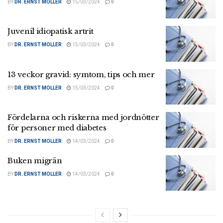
BY
DR. ERNST MOLLER
15/03/2024
0
Juvenil idiopatisk artrit
BY
DR. ERNST MOLLER
15/03/2024
0
13 veckor gravid: symtom, tips och mer
BY
DR. ERNST MOLLER
15/03/2024
0
Fördelarna och riskerna med jordnötter
för personer med diabetes
BY
DR. ERNST MOLLER
14/03/2024
0
Buken migrän
BY
DR. ERNST MOLLER
14/03/2024
0