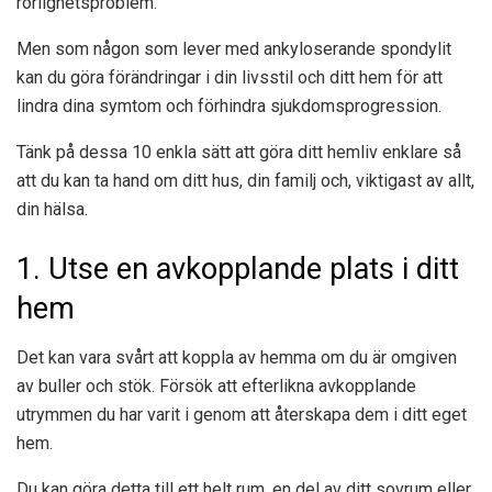
rörlighetsproblem.
Men som någon som lever med ankyloserande spondylit
kan du göra förändringar i din livsstil och ditt hem för att
lindra dina symtom och förhindra sjukdomsprogression.
Tänk på dessa 10 enkla sätt att göra ditt hemliv enklare så
att du kan ta hand om ditt hus, din familj och, viktigast av allt,
din hälsa.
1. Utse en avkopplande plats i ditt
hem
Det kan vara svårt att koppla av hemma om du är omgiven
av buller och stök. Försök att efterlikna avkopplande
utrymmen du har varit i genom att återskapa dem i ditt eget
hem.
Du kan göra detta till ett helt rum, en del av ditt sovrum eller