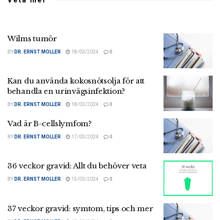
Wilms tumör
BY
DR. ERNST MOLLER
18/03/2024
0
Kan du använda kokosnötsolja för att
behandla en urinvägsinfektion?
BY
DR. ERNST MOLLER
18/03/2024
0
Vad är B-cellslymfom?
BY
DR. ERNST MOLLER
17/03/2024
0
36 veckor gravid: Allt du behöver veta
BY
DR. ERNST MOLLER
15/03/2024
0
37 veckor gravid: symtom, tips och mer