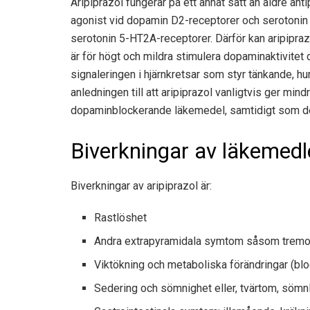
Aripiprazol fungerar på ett annat sätt än äldre an
agonist vid dopamin D2-receptorer och serotonin
serotonin 5-HT2A-receptorer. Därför kan aripipra
är för högt och mildra stimulera dopaminaktivitet 
signaleringen i hjärnkretsar som styr tänkande, hu
anledningen till att aripiprazol vanligtvis ger mind
dopaminblockerande läkemedel, samtidigt som de
Biverkningar av läkemedlet
Biverkningar av aripiprazol är:
Rastlöshet
Andra extrapyramidala symtom såsom tremo
Viktökning och metaboliska förändringar (blo
Sedering och sömnighet eller, tvärtom, söm