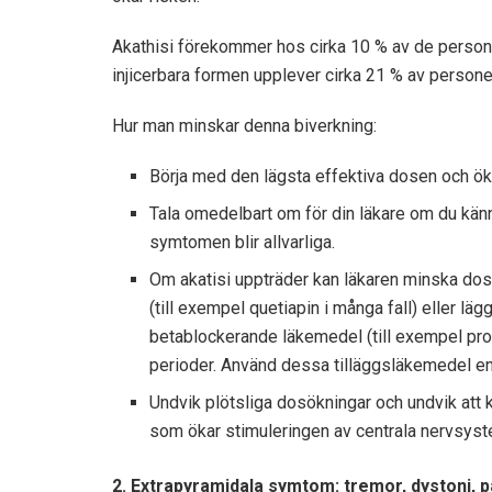
Akathisi förekommer hos cirka 10 % av de perso
injicerbara formen upplever cirka 21 % av persone
Hur man minskar denna biverkning:
Börja med den lägsta effektiva dosen och ök
Tala omedelbart om för din läkare om du känne
symtomen blir allvarliga.
Om akatisi uppträder kan läkaren minska dosen
(till exempel quetiapin i många fall) eller lägg
betablockerande läkemedel (till exempel pro
perioder. Använd dessa tilläggsläkemedel e
Undvik plötsliga dosökningar och undvik att
som ökar stimuleringen av centrala nervsyst
2. Extrapyramidala symtom: tremor, dystoni, 