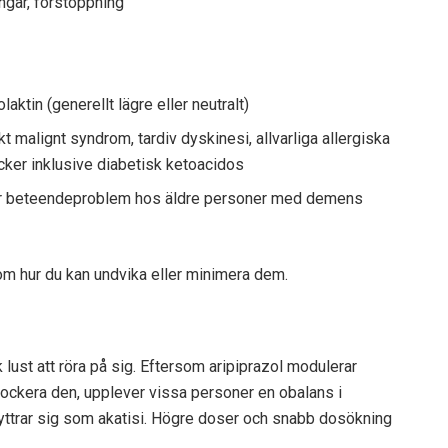
ngar, förstoppning
laktin (generellt lägre eller neutralt)
kt malignt syndrom, tardiv dyskinesi, allvarliga allergiska
ocker inklusive diabetisk ketoacidos
för beteendeproblem hos äldre personer med demens
 om hur du kan undvika eller minimera dem.
k lust att röra på sig. Eftersom aripiprazol modulerar
lockera den, upplever vissa personer en obalans i
t yttrar sig som akatisi. Högre doser och snabb dosökning