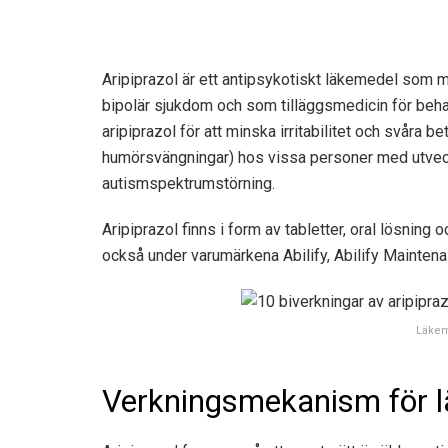
Aripiprazol är ett antipsykotiskt läkemedel som m
bipolär sjukdom och som tilläggsmedicin för beh
aripiprazol för att minska irritabilitet och svåra
humörsvängningar) hos vissa personer med utveckl
autismspektrumstörning.
Aripiprazol finns i form av tabletter, oral lösning 
också under varumärkena Abilify, Abilify Maintena 
Läkem
Verkningsmekanism för lä