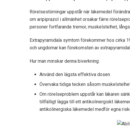
Rörelsestörningar uppstår när läkemedel förändra
om aripiprazol i allmänhet orsakar färre rörelse
personer fortfarande tremor, muskelstelhet, långs
Extrapyramidala symtom förekommer hos cirka 19 
och ungdomar kan förekomsten av extrapyramidala
Hur man minskar denna biverkning:
Använd den lägsta effektiva dosen.
Övervaka tidiga tecken såsom muskelstelhet,
Om rörelseproblem uppstår kan läkaren sänka 
tillfälligt lägga till ett antikolinergiskt läk
antikolinergiska läkemedel medför egna risk