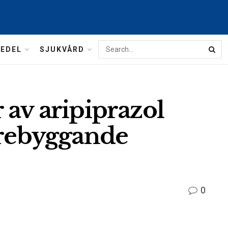
MEDEL
SJUKVÅRD
 av aripiprazol
örebyggande
0