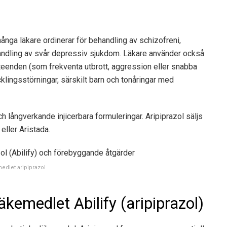
ånga läkare ordinerar för behandling av schizofreni,
andling av svår depressiv sjukdom. Läkare använder också
 beteenden (som frekventa utbrott, aggression eller snabba
ingsstörningar, särskilt barn och tonåringar med
och långverkande injicerbara formuleringar. Aripiprazol säljs
eller Aristada.
edlet aripiprazol
kemedlet Abilify (aripiprazol)