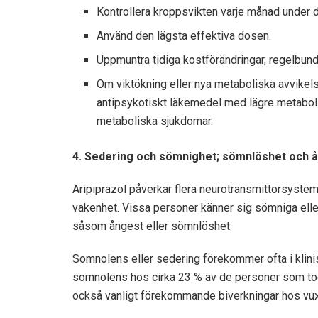
Kontrollera kroppsvikten varje månad under d
Använd den lägsta effektiva dosen.
Uppmuntra tidiga kostförändringar, regelbund
Om viktökning eller nya metaboliska avvikelse
antipsykotiskt läkemedel med lägre metabolisk
metaboliska sjukdomar.
4. Sedering och sömnighet; sömnlöshet och 
Aripiprazol påverkar flera neurotransmittorsyste
vakenhet. Vissa personer känner sig sömniga ell
såsom ångest eller sömnlöshet.
Somnolens eller sedering förekommer ofta i klinis
somnolens hos cirka 23 % av de personer som tog
också vanligt förekommande biverkningar hos vux