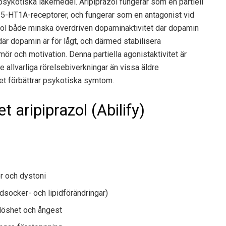
tipsykotiska läkemedel. Aripiprazol fungerar som en partiell
 5-HT1A-receptorer, och fungerar som en antagonist vid
zol både minska överdriven dopaminaktivitet där dopamin
där dopamin är för lågt, och därmed stabilisera
mör och motivation. Denna partiella agonistaktivitet är
re allvarliga rörelsebiverkningar än vissa äldre
t förbättrar psykotiska symtom.
 aripiprazol (Abilify)
r och dystoni
dsocker- och lipidförändringar)
nlöshet och ångest