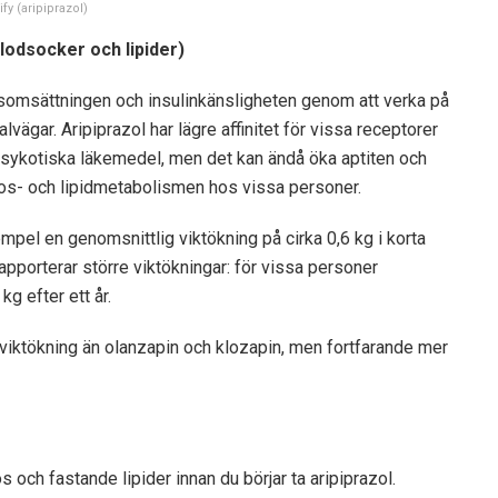
ify (aripiprazol)
lodsocker och lipider)
somsättningen och insulinkänsligheten genom att verka på
lvägar. Aripiprazol har lägre affinitet för vissa receptorer
psykotiska läkemedel, men det kan ändå öka aptiten och
ukos- och lipidmetabolismen hos vissa personer.
xempel en genomsnittlig viktökning på cirka 0,6 kg i korta
apporterar större viktökningar: för vissa personer
kg efter ett år.
 viktökning än olanzapin och klozapin, men fortfarande mer
och fastande lipider innan du börjar ta aripiprazol.