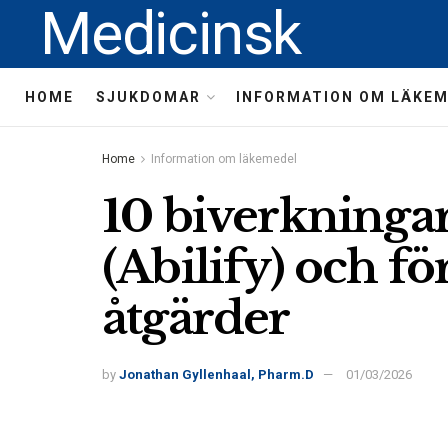
Medicinsk
HOME
SJUKDOMAR
INFORMATION OM LÄKE
Home
Information om läkemedel
10 biverkningar
(Abilify) och f
åtgärder
by
Jonathan Gyllenhaal, Pharm.D
01/03/2026