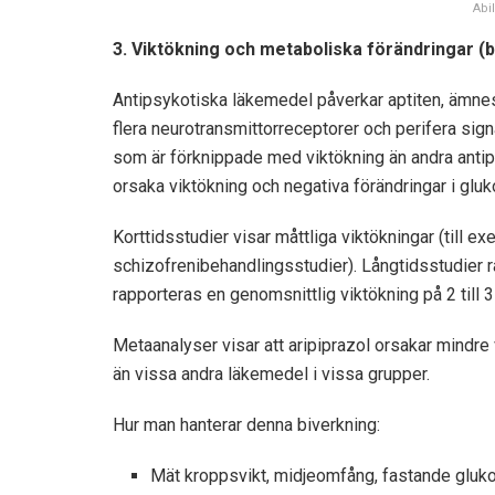
Abil
3. Viktökning och metaboliska förändringar (b
Antipsykotiska läkemedel påverkar aptiten, ämne
flera neurotransmittorreceptorer och perifera signa
som är förknippade med viktökning än andra anti
orsaka viktökning och negativa förändringar i gl
Korttidsstudier visar måttliga viktökningar (till e
schizofrenibehandlingsstudier). Långtidsstudier r
rapporteras en genomsnittlig viktökning på 2 till 3 
Metaanalyser visar att aripiprazol orsakar mindre
än vissa andra läkemedel i vissa grupper.
Hur man hanterar denna biverkning:
Mät kroppsvikt, midjeomfång, fastande glukos 