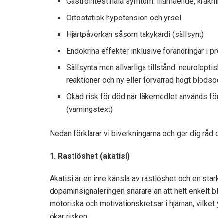
Gastrointestinala symtom: illamående, kräkni
Ortostatisk hypotension och yrsel
Hjärtpåverkan såsom takykardi (sällsynt)
Endokrina effekter inklusive förändringar i pro
Sällsynta men allvarliga tillstånd: neuroleptis
reaktioner och ny eller förvärrad högt blods
Ökad risk för död när läkemedlet används 
(varningstext)
Nedan förklarar vi biverkningarna och ger dig råd
1. Rastlöshet (akatisi)
Akatisi är en inre känsla av rastlöshet och en star
dopaminsignaleringen snarare än att helt enkelt b
motoriska och motivationskretsar i hjärnan, vilke
ökar risken.