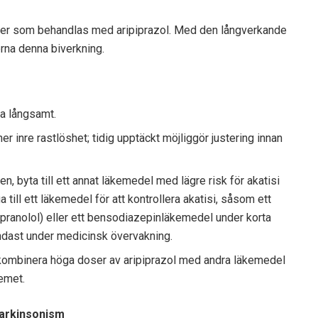
ner som behandlas med aripiprazol. Med den långverkande
rna denna biverkning.
a långsamt.
r inre rastlöshet; tidig upptäckt möjliggör justering innan
, byta till ett annat läkemedel med lägre risk för akatisi
a till ett läkemedel för att kontrollera akatisi, såsom ett
pranolol) eller ett bensodiazepinläkemedel under korta
ndast under medicinsk övervakning.
 kombinera höga doser av aripiprazol med andra läkemedel
emet.
parkinsonism