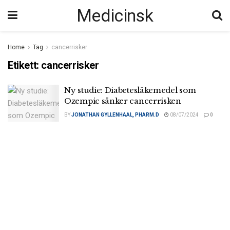
Medicinsk
Home
Tag
cancerrisker
Etikett:
cancerrisker
Ny studie: Diabetesläkemedel som
Ozempic sänker cancerrisken
BY
JONATHAN GYLLENHAAL, PHARM.D
08/07/2024
0