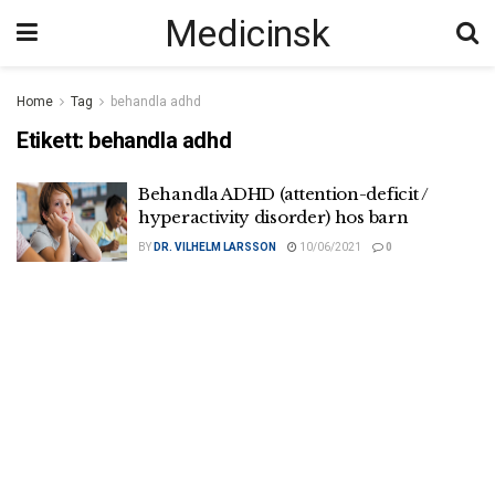
Medicinsk
Home
Tag
behandla adhd
Etikett:
behandla adhd
Behandla ADHD (attention-deficit /
hyperactivity disorder) hos barn
BY
DR. VILHELM LARSSON
10/06/2021
0