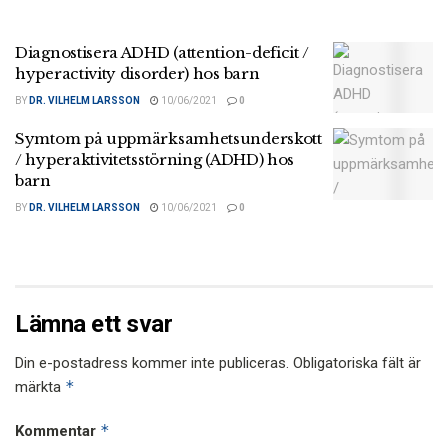
Diagnostisera ADHD (attention-deficit /
hyperactivity disorder) hos barn
BY
DR. VILHELM LARSSON
10/06/2021
0
Symtom på uppmärksamhetsunderskott
/ hyperaktivitetsstörning (ADHD) hos
barn
BY
DR. VILHELM LARSSON
10/06/2021
0
Lämna ett svar
Din e-postadress kommer inte publiceras.
Obligatoriska fält är
*
märkta
*
Kommentar