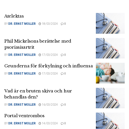
Atelektas
BY
DR. ERNST MOLLER
18/03/2024
0
Phil Mickelsons berättelse med
psoriasisartrit
BY
DR. ERNST MOLLER
17/03/2024
0
Grunderna för förkylning och influensa
BY
DR. ERNST MOLLER
17/03/2024
0
Vad är en bruten skiva och hur
behandlas den?
BY
DR. ERNST MOLLER
16/03/2024
0
Portal ventrombos
BY
DR. ERNST MOLLER
14/03/2024
0