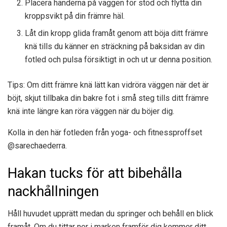
Placera händerna på väggen för stöd och flytta din
kroppsvikt på din främre häl.
Låt din kropp glida framåt genom att böja ditt främre
knä tills du känner en sträckning på baksidan av din
fotled och pulsa försiktigt in och ut ur denna position.
Tips: Om ditt främre knä lätt kan vidröra väggen när det är
böjt, skjut tillbaka din bakre fot i små steg tills ditt främre
knä inte längre kan röra väggen när du böjer dig.
Kolla in den här fotleden från yoga- och fitnessproffset
@sarechaederra.
Hakan tucks för att bibehålla
nackhållningen
Håll huvudet upprätt medan du springer och behåll en blick
framåt. Om du tittar ner i marken framför dig kommer ditt