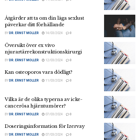
Åtgärder att ta om din låga sexlust
påverkar ditt förhållande
BY
DR. ERNST MOLLER
14/03/2024
0
Översikt över ex vivo
njurartärrekonstruktionskirurgi
BY
DR. ERNST MOLLER
12/03/2024
0
Kan osteoporos vara dödligt?
BY
DR. ERNST MOLLER
11/03/2024
0
Vilka är de olika typerna av icke-
cancerösa hjärntumörer?
BY
DR. ERNST MOLLER
07/03/2024
0
Doseringsinformation för Izervay
BY
DR. ERNST MOLLER
07/03/2024
0