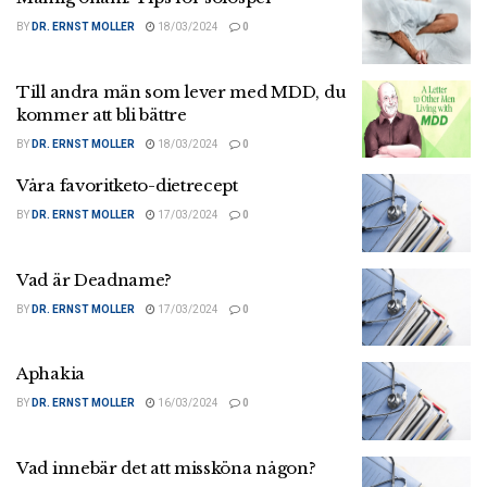
BY
DR. ERNST MOLLER
18/03/2024
0
Till andra män som lever med MDD, du
kommer att bli bättre
BY
DR. ERNST MOLLER
18/03/2024
0
Våra favoritketo-dietrecept
BY
DR. ERNST MOLLER
17/03/2024
0
Vad är Deadname?
BY
DR. ERNST MOLLER
17/03/2024
0
Aphakia
BY
DR. ERNST MOLLER
16/03/2024
0
Vad innebär det att missköna någon?