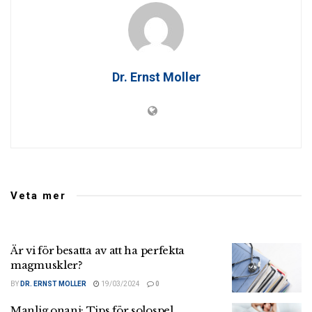
Dr. Ernst Moller
Veta mer
Är vi för besatta av att ha perfekta
magmuskler?
BY
DR. ERNST MOLLER
19/03/2024
0
Manlig onani: Tips för solospel