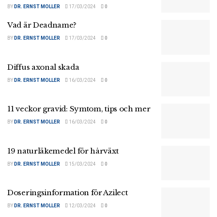
BY
DR. ERNST MOLLER
17/03/2024
0
Vad är Deadname?
BY
DR. ERNST MOLLER
17/03/2024
0
Diffus axonal skada
BY
DR. ERNST MOLLER
16/03/2024
0
11 veckor gravid: Symtom, tips och mer
BY
DR. ERNST MOLLER
16/03/2024
0
19 naturläkemedel för hårväxt
BY
DR. ERNST MOLLER
15/03/2024
0
Doseringsinformation för Azilect
BY
DR. ERNST MOLLER
12/03/2024
0