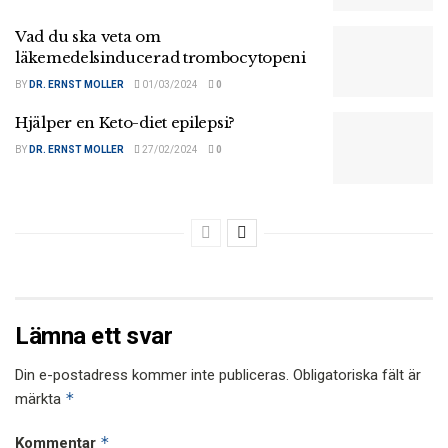
Vad du ska veta om
läkemedelsinducerad trombocytopeni
BY
DR. ERNST MOLLER
01/03/2024
0
Hjälper en Keto-diet epilepsi?
BY
DR. ERNST MOLLER
27/02/2024
0
Lämna ett svar
Din e-postadress kommer inte publiceras.
Obligatoriska fält är
*
märkta
*
Kommentar