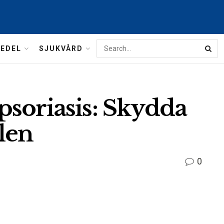
MEDEL
SJUKVÅRD
r psoriasis: Skydda
len
0