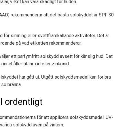
r, vilket kan vara skadligt för huden.
AAD) rekommenderar att det bästa solskyddet är SPF 30
för simning eller svettframkallande aktiviteter. Det är
 beroende på vad etiketten rekommenderar.
jer ett parfymfritt solskydd avsett för känslig hud. Det
innehåller titanoxid eller zinkoxid.
 solskyddet har gått ut. Utgått solskyddsmedel kan förlora
i solbränna.
 ordentligt
kommendationerna för att applicera solskyddsmedel. UV-
använda solskydd även på vintern.