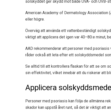
solskyddet ger skydd mot både UVA- och UVB-stråla
American Academy of Dermatology Association (
eller högre.
Överväg att använda ett vattenbeständigt solskydd 
viktigt att applicera det igen var 40–80:e minut,
AAD rekommenderar att personer med psoriasis väl
råder också att leta efter ett solskyddsmedel som 
Se alltid till att kontrollera flaskan för att se om
sin effektivitet, vilket innebär att du riskerar att bl
Applicera solskyddsmedel
Personer med psoriasis kan följa de allmänna re
skador kan uppstå året runt, så det är viktigt att 