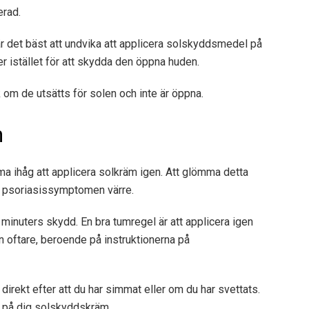
erad.
är det bäst att undvika att applicera solskyddsmedel på
 istället för att skydda den öppna huden.
om de utsätts för solen och inte är öppna.
n
mma ihåg att applicera solkräm igen. Att glömma detta
öra psoriasissymptomen värre.
inuters skydd. En bra tumregel är att applicera igen
 oftare, beroende på instruktionerna på
 direkt efter att du har simmat eller om du har svettats.
a på dig solskyddskräm.