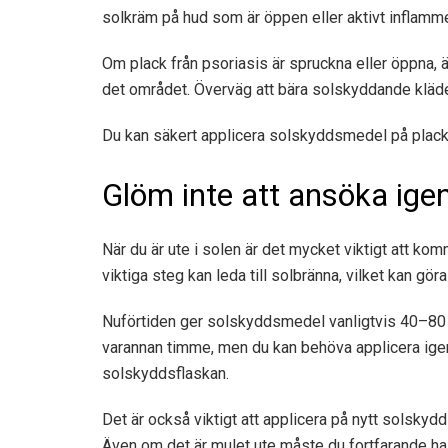
solkräm på hud som är öppen eller aktivt inflamm
Om plack från psoriasis är spruckna eller öppna, 
det området. Överväg att bära solskyddande kläder
Du kan säkert applicera solskyddsmedel på plack 
Glöm inte att ansöka ige
När du är ute i solen är det mycket viktigt att ko
viktiga steg kan leda till solbränna, vilket kan g
Nuförtiden ger solskyddsmedel vanligtvis 40–80 m
varannan timme, men du kan behöva applicera igen
solskyddsflaskan.
Det är också viktigt att applicera på nytt solskydd
Även om det är mulet ute måste du fortfarande h