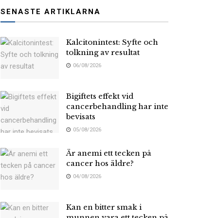
SENASTE ARTIKLARNA
Kalcitonintest: Syfte och
tolkning av resultat
06/08/2026
Bigiftets effekt vid
cancerbehandling har inte
bevisats
05/08/2026
Är anemi ett tecken på
cancer hos äldre?
04/08/2026
Kan en bitter smak i
munnen vara ett tecken på