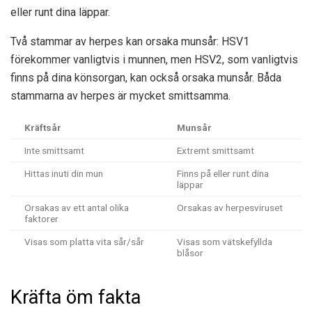
eller runt dina läppar.
Två stammar av herpes kan orsaka munsår: HSV1
förekommer vanligtvis i munnen, men HSV2, som vanligtvis
finns på dina könsorgan, kan också orsaka munsår. Båda
stammarna av herpes är mycket smittsamma.
Kräftsår
Munsår
Inte smittsamt
Extremt smittsamt
Hittas inuti din mun
Finns på eller runt dina
läppar
Orsakas av ett antal olika
Orsakas av herpesviruset
faktorer
Visas som platta vita sår/sår
Visas som vätskefyllda
blåsor
Kräfta öm fakta