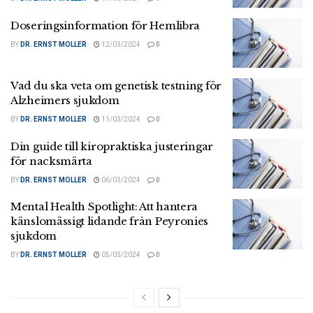
Doseringsinformation för Hemlibra
BY
DR. ERNST MOLLER
12/03/2024
0
Vad du ska veta om genetisk testning för
Alzheimers sjukdom
BY
DR. ERNST MOLLER
11/03/2024
0
Din guide till kiropraktiska justeringar
för nacksmärta
BY
DR. ERNST MOLLER
06/03/2024
0
Mental Health Spotlight: Att hantera
känslomässigt lidande från Peyronies
sjukdom
BY
DR. ERNST MOLLER
05/03/2024
0