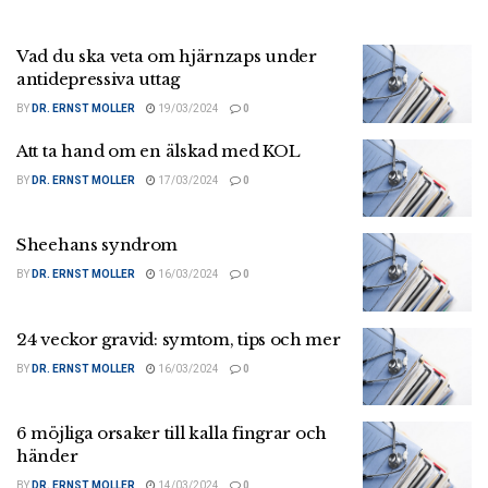
Vad du ska veta om hjärnzaps under
antidepressiva uttag
BY
DR. ERNST MOLLER
19/03/2024
0
Att ta hand om en älskad med KOL
BY
DR. ERNST MOLLER
17/03/2024
0
Sheehans syndrom
BY
DR. ERNST MOLLER
16/03/2024
0
24 veckor gravid: symtom, tips och mer
BY
DR. ERNST MOLLER
16/03/2024
0
6 möjliga orsaker till kalla fingrar och
händer
BY
DR. ERNST MOLLER
14/03/2024
0