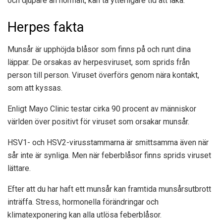
och djupare än normalt, kan ta ytterligare tid att läka.
Herpes fakta
Munsår är upphöjda blåsor som finns på och runt dina
läppar. De orsakas av herpesviruset, som sprids från
person till person. Viruset överförs genom nära kontakt,
som att kyssas.
Enligt Mayo Clinic testar cirka 90 procent av människor
världen över positivt för viruset som orsakar munsår.
HSV1- och HSV2-virusstammarna är smittsamma även när
sår inte är synliga. Men när feberblåsor finns sprids viruset
lättare.
Efter att du har haft ett munsår kan framtida munsårsutbrott
inträffa. Stress, hormonella förändringar och
klimatexponering kan alla utlösa feberblåsor.