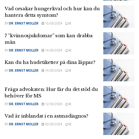
Vad orsakar hungerkval och hur kan du
hantera detta symtom?
BY
DR. ERNST MOLLER
15/03/2024
0
7 ”kvinnosjukdomar” som kan drabba
män
BY
DR. ERNST MOLLER
14/03/2024
0
Kan du ha hudetiketter på dina läppar?
BY
DR. ERNST MOLLER
14/03/2024
0
Fråga advokaten: Hur får du det stöd du
behöver för MS
BY
DR. ERNST MOLLER
12/03/2024
0
Vad är inblandat i en astmadiagnos?
BY
DR. ERNST MOLLER
02/03/2024
0