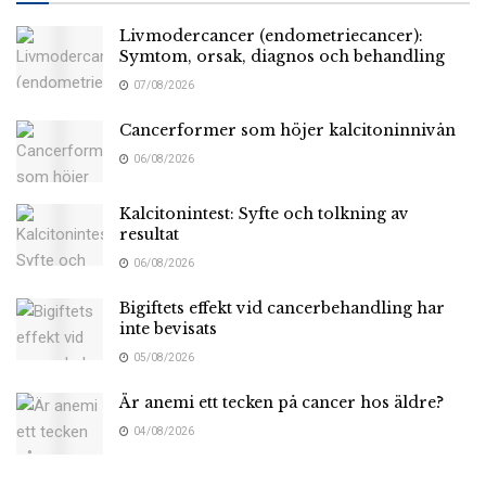
Livmodercancer (endometriecancer):
Symtom, orsak, diagnos och behandling
07/08/2026
Cancerformer som höjer kalcitoninnivån
06/08/2026
Kalcitonintest: Syfte och tolkning av
resultat
06/08/2026
Bigiftets effekt vid cancerbehandling har
inte bevisats
05/08/2026
Är anemi ett tecken på cancer hos äldre?
04/08/2026