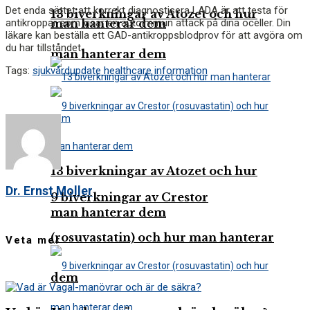
Det enda sättet att korrekt diagnostisera LADA är att testa för
13 biverkningar av Atozet och hur
antikroppar som visar en autoimmun attack på dina öceller. Din
man hanterar dem
läkare kan beställa ett GAD-antikroppsblodprov för att avgöra om
du har tillståndet.
man hanterar dem
Tags:
sjukvård
update healthcare information
13 biverkningar av Atozet och hur
Dr. Ernst Moller
9 biverkningar av Crestor
man hanterar dem
(rosuvastatin) och hur man hanterar
Veta mer
dem