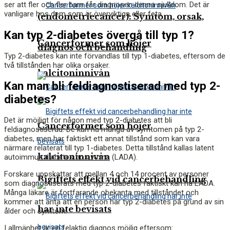
ser att fler och fler barn får diagnosen denna sjukdom. Det är
vanligare hos dem som är överviktiga eller feta.
(endometriecancer): Symtom, orsak,
Kan typ 2-diabetes övergå till typ 1?
Cancerformer som höjer
diagnos och behandling
Typ 2-diabetes kan inte förvandlas till typ 1-diabetes, eftersom de
två tillstånden har olika orsaker.
kalcitoninnivån
Kan man bli feldiagnostiserad med typ 2-
diabetes?
Det är möjligt för någon med typ 2-diabetes att bli
Cancerformer som höjer
feldiagnostiserad. De kan ha många av symtomen på typ 2-
diabetes, men har faktiskt ett annat tillstånd som kan vara
närmare relaterat till typ 1-diabetes. Detta tillstånd kallas latent
kalcitoninnivån
autoimmun diabetes hos vuxna (LADA).
Forskare uppskattar att mellan 4 och 14 procent av personer
Bigiftets effekt vid cancerbehandling
som diagnostiserats med typ 2-diabetes faktiskt kan ha LADA.
Många läkare är fortfarande obekanta med tillståndet och
kommer att anta att en person har typ 2-diabetes på grund av sin
har inte bevisats
ålder och symtom.
I allmänhet är en felaktig diagnos möjlig eftersom: