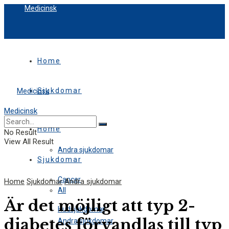
Medicinsk
Home
Sjukdomar
Medicinsk
Medicinsk
All
Home
No Result
View All Result
Andra sjukdomar
Sjukdomar
Cancer
Home
Sjukdomar
Andra sjukdomar
All
Är det möjligt att typ 2-
Hudsjukdomar
diabetes förvandlas till typ
Andra sjukdomar