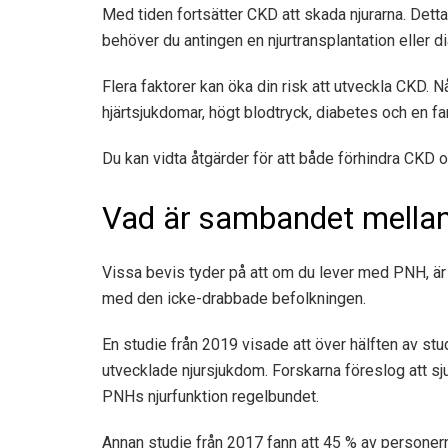
Med tiden fortsätter CKD att skada njurarna. Detta ka
behöver du antingen en njurtransplantation eller di
Flera faktorer kan öka din risk att utveckla CKD. N
hjärtsjukdomar, högt blodtryck, diabetes och en fa
Du kan vidta åtgärder för att både förhindra CKD 
Vad är sambandet mella
Vissa bevis tyder på att om du lever med PNH, ä
med den icke-drabbade befolkningen.
En studie från 2019 visade att över hälften av 
utvecklade njursjukdom. Forskarna föreslog att 
PNHs njurfunktion regelbundet.
Annan
studie från 2017
fann att 45 % av personern