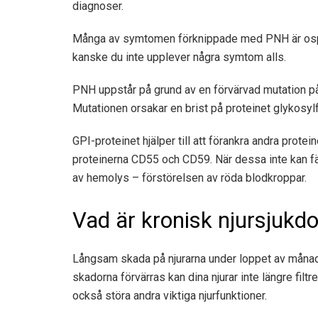
diagnoser.
Många av symtomen förknippade med PNH är ospeci
kanske du inte upplever några symtom alls.
PNH uppstår på grund av en förvärvad mutation på
Mutationen orsakar en brist på proteinet glykosylf
GPI-proteinet hjälper till att förankra andra protei
proteinerna CD55 och CD59. När dessa inte kan fästa
av hemolys – förstörelsen av röda blodkroppar.
Vad är kronisk njursjukd
Långsam skada på njurarna under loppet av månade
skadorna förvärras kan dina njurar inte längre fil
också störa andra viktiga njurfunktioner.