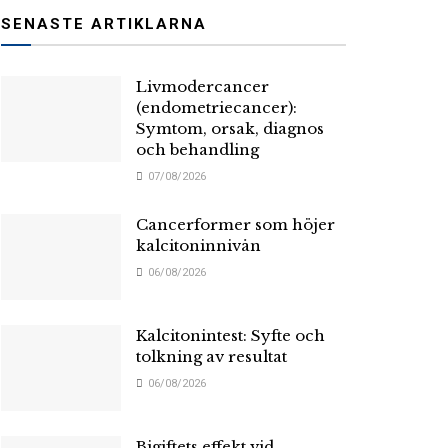
SENASTE ARTIKLARNA
Livmodercancer
(endometriecancer):
Symtom, orsak, diagnos
och behandling
07/08/2026
Cancerformer som höjer
kalcitoninnivån
06/08/2026
Kalcitonintest: Syfte och
tolkning av resultat
06/08/2026
Bigiftets effekt vid