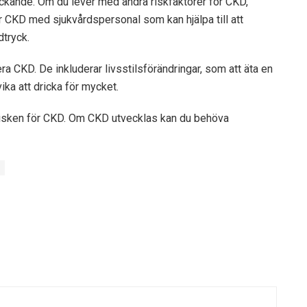
ckande. Om du lever med andra riskfaktorer för CKD,
för CKD med sjukvårdspersonal som kan hjälpa till att
dtryck.
ra CKD. De inkluderar livsstilsförändringar, som att äta en
ika att dricka för mycket.
isken för CKD. Om CKD utvecklas kan du behöva