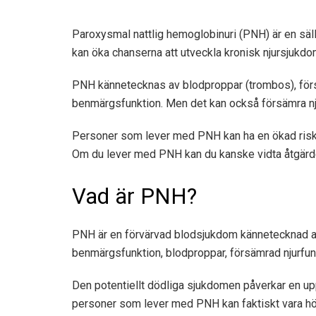
Paroxysmal nattlig hemoglobinuri (PNH) är en säll
kan öka chanserna att utveckla kronisk njursjukdo
PNH kännetecknas av blodproppar (trombos), för
benmärgsfunktion. Men det kan också försämra nju
Personer som lever med PNH kan ha en ökad risk 
Om du lever med PNH kan du kanske vidta åtgärder
Vad är PNH?
PNH är en förvärvad blodsjukdom
kännetecknad 
benmärgsfunktion, blodproppar, försämrad njurfunk
Den potentiellt dödliga sjukdomen påverkar en u
personer som lever med PNH kan faktiskt vara hö