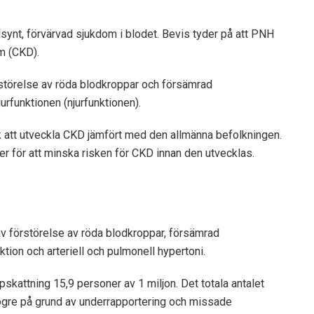
synt, förvärvad sjukdom i blodet. Bevis tyder på att PNH
m (CKD).
störelse av röda blodkroppar och försämrad
rfunktionen (njurfunktionen).
att utveckla CKD jämfört med den allmänna befolkningen.
 för att minska risken för CKD innan den utvecklas.
av
förstörelse av röda blodkroppar, försämrad
tion och arteriell och pulmonell hypertoni.
ppskattning
15,9 personer av 1 miljon
. Det totala antalet
gre på grund av underrapportering och missade