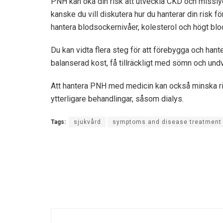
PNH kan öka din risk att utveckla CKD och missly
kanske du vill diskutera hur du hanterar din risk 
hantera blodsockernivåer, kolesterol och högt blo
Du kan vidta flera steg för att förebygga och hante
balanserad kost, få tillräckligt med sömn och undv
Att hantera PNH med medicin kan också minska r
ytterligare behandlingar, såsom dialys.
Tags:
sjukvård
symptoms and disease treatment