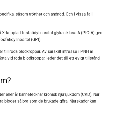
fika, såsom trötthet och andnöd. Och i vissa fall
 X-kopplad fosfatidylinositol glykan klass A (PIG-A) gen.
osfatidylinositol (GPI).
ner till röda blodkroppar. Av särskilt intresse i PNH är
 vid röda blodkroppar, leder det till ett evigt tillstånd
om?
r eller år kännetecknar kronisk njursjukdom (CKD). När
trera blodet så bra som de brukade göra. Njurskador kan