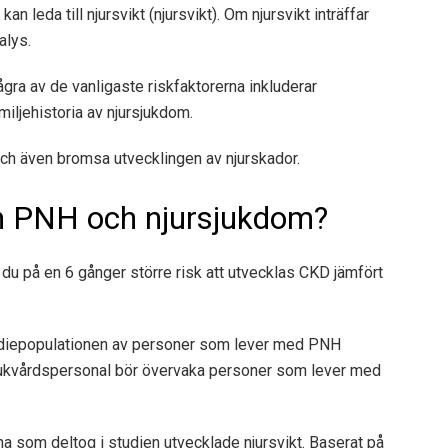
n leda till njursvikt (njursvikt). Om njursvikt inträffar
alys.
ågra av de vanligaste riskfaktorerna inkluderar
miljehistoria av njursjukdom.
och även bromsa utvecklingen av njurskador.
n PNH och njursjukdom?
r du på en
6 gånger större risk att utvecklas
CKD jämfört
studiepopulationen av personer som lever med PNH
sjukvårdspersonal bör övervaka personer som lever med
a som deltog i studien utvecklade njursvikt. Baserat på