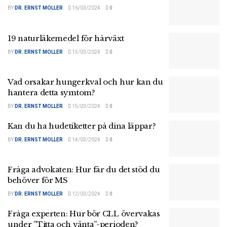
BY
DR. ERNST MOLLER
16/03/2024
0
19 naturläkemedel för hårväxt
BY
DR. ERNST MOLLER
15/03/2024
0
Vad orsakar hungerkval och hur kan du
hantera detta symtom?
BY
DR. ERNST MOLLER
15/03/2024
0
Kan du ha hudetiketter på dina läppar?
BY
DR. ERNST MOLLER
14/03/2024
0
Fråga advokaten: Hur får du det stöd du
behöver för MS
BY
DR. ERNST MOLLER
12/03/2024
0
Fråga experten: Hur bör CLL övervakas
under ”Titta och vänta”-perioden?