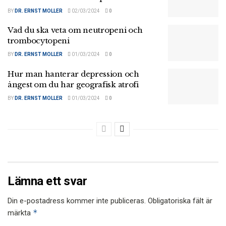
BY
DR. ERNST MOLLER
02/03/2024
0
Vad du ska veta om neutropeni och
trombocytopeni
BY
DR. ERNST MOLLER
01/03/2024
0
Hur man hanterar depression och
ångest om du har geografisk atrofi
BY
DR. ERNST MOLLER
01/03/2024
0
Lämna ett svar
Din e-postadress kommer inte publiceras.
Obligatoriska fält är
*
märkta