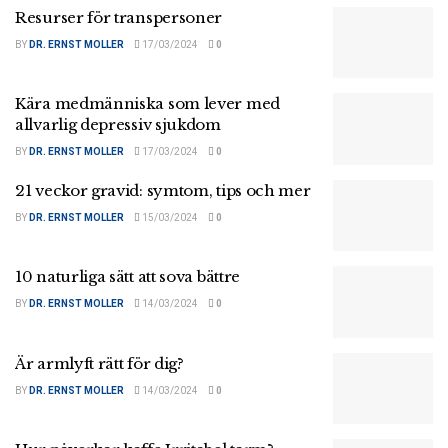
Resurser för transpersoner
BY
DR. ERNST MOLLER
17/03/2024
0
Kära medmänniska som lever med
allvarlig depressiv sjukdom
BY
DR. ERNST MOLLER
17/03/2024
0
21 veckor gravid: symtom, tips och mer
BY
DR. ERNST MOLLER
15/03/2024
0
10 naturliga sätt att sova bättre
BY
DR. ERNST MOLLER
14/03/2024
0
Är armlyft rätt för dig?
BY
DR. ERNST MOLLER
14/03/2024
0