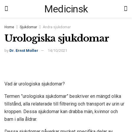
Medicinsk
Home
Sjukdomar
Andra sjukdomar
Urologiska sjukdomar
by
Dr. Ernst Moller
14/10/2021
Vad är urologiska sjukdomar?
Termen ”urologiska sjukdomar” beskriver en mängd olika
tillstånd, alla relaterade till filtrering och transport av urin ur
kroppen. Dessa sjukdomar kan drabba män, kvinnor och
barn i alla åldrar.
Dessa sjukdomar påverkar mycket specifika delar av