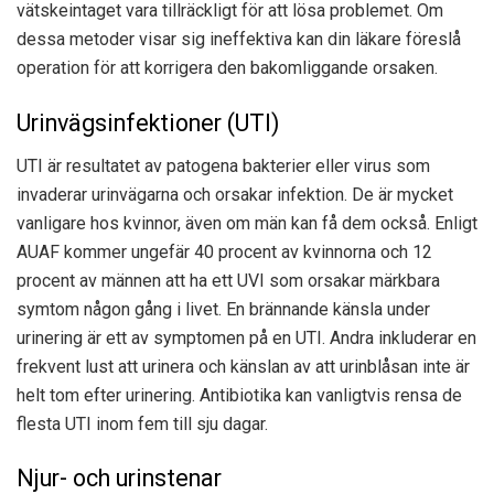
vätskeintaget vara tillräckligt för att lösa problemet. Om
dessa metoder visar sig ineffektiva kan din läkare föreslå
operation för att korrigera den bakomliggande orsaken.
Urinvägsinfektioner (UTI)
UTI är resultatet av patogena bakterier eller virus som
invaderar urinvägarna och orsakar infektion. De är mycket
vanligare hos kvinnor, även om män kan få dem också. Enligt
AUAF kommer ungefär 40 procent av kvinnorna och 12
procent av männen att ha ett UVI som orsakar märkbara
symtom någon gång i livet. En brännande känsla under
urinering är ett av symptomen på en UTI. Andra inkluderar en
frekvent lust att urinera och känslan av att urinblåsan inte är
helt tom efter urinering. Antibiotika kan vanligtvis rensa de
flesta UTI inom fem till sju dagar.
Njur- och urinstenar