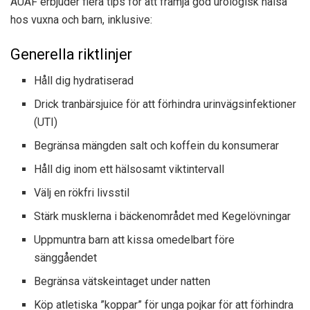
AUAF erbjuder flera tips för att främja god urologisk hälsa
hos vuxna och barn, inklusive:
Generella riktlinjer
Håll dig hydratiserad
Drick tranbärsjuice för att förhindra urinvägsinfektioner
(UTI)
Begränsa mängden salt och koffein du konsumerar
Håll dig inom ett hälsosamt viktintervall
Välj en rökfri livsstil
Stärk musklerna i bäckenområdet med Kegelövningar
Uppmuntra barn att kissa omedelbart före
sänggåendet
Begränsa vätskeintaget under natten
Köp atletiska ”koppar” för unga pojkar för att förhindra