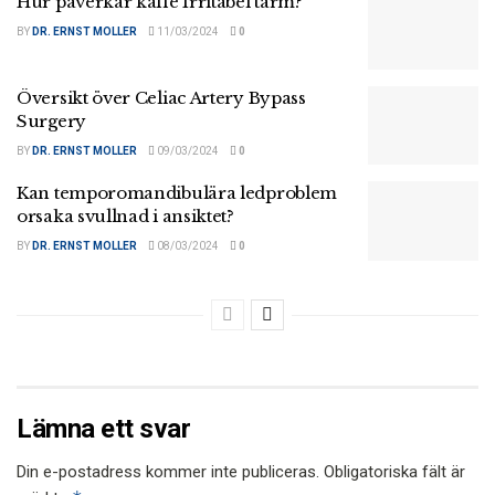
Hur påverkar kaffe Irritabel tarm?
BY
DR. ERNST MOLLER
11/03/2024
0
Översikt över Celiac Artery Bypass
Surgery
BY
DR. ERNST MOLLER
09/03/2024
0
Kan temporomandibulära ledproblem
orsaka svullnad i ansiktet?
BY
DR. ERNST MOLLER
08/03/2024
0
Lämna ett svar
Din e-postadress kommer inte publiceras.
Obligatoriska fält är