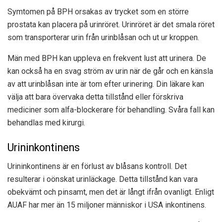
Symtomen på BPH orsakas av trycket som en större
prostata kan placera på urinröret. Urinröret är det smala röret
som transporterar urin från urinblåsan och ut ur kroppen.
Män med BPH kan uppleva en frekvent lust att urinera. De
kan också ha en svag ström av urin när de går och en känsla
av att urinblåsan inte är tom efter urinering. Din läkare kan
välja att bara övervaka detta tillstånd eller förskriva
mediciner som alfa-blockerare för behandling. Svåra fall kan
behandlas med kirurgi.
Urininkontinens
Urininkontinens är en förlust av blåsans kontroll. Det
resulterar i oönskat urinläckage. Detta tillstånd kan vara
obekvämt och pinsamt, men det är långt ifrån ovanligt. Enligt
AUAF har mer än 15 miljoner människor i USA inkontinens.