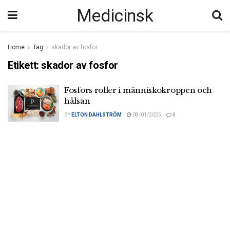
Medicinsk
Home
Tag
skador av fosfor
Etikett:
skador av fosfor
Fosfors roller i människokroppen och
hälsan
BY
ELTON DAHLSTRÖM
08/01/2025
0