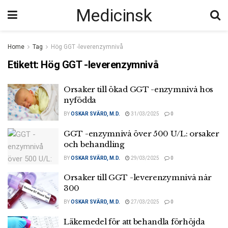
Medicinsk
Home
Tag
Hög GGT -leverenzymnivå
Etikett:
Hög GGT -leverenzymnivå
Orsaker till ökad GGT -enzymnivå hos
nyfödda
BY
OSKAR SVÄRD, M.D.
31/03/2025
0
GGT -enzymnivå över 500 U/L: orsaker
och behandling
BY
OSKAR SVÄRD, M.D.
29/03/2025
0
Orsaker till GGT -leverenzymnivå når
300
BY
OSKAR SVÄRD, M.D.
27/03/2025
0
Läkemedel för att behandla förhöjda