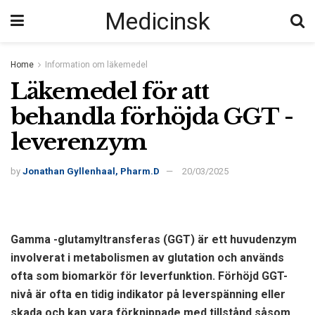
Medicinsk
Home
Information om läkemedel
Läkemedel för att
behandla förhöjda GGT -
leverenzym
by
Jonathan Gyllenhaal, Pharm.D
20/03/2025
Gamma -glutamyltransferas (GGT) är ett huvudenzym
involverat i metabolismen av glutation och används
ofta som biomarkör för leverfunktion. Förhöjd GGT-
nivå är ofta en tidig indikator på leverspänning eller
skada och kan vara förknippade med tillstånd såsom