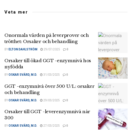
Veta mer
Onormala värden på leverprover och
trötthet: Orsaker och behandling
BY
ELTON DAHLSTRÖM
29/07/2025
0
Orsaker till ökad GGT -enzymnivå hos
nyfödda
BY
OSKAR SVÄRD, M.D.
31/03/2025
0
GGT -enzymnivå över 500 U/L: orsaker
och behandling
BY
OSKAR SVÄRD, M.D.
29/03/2025
0
Orsaker till GGT -leverenzymnivå når
300
BY
OSKAR SVÄRD, M.D.
27/03/2025
0