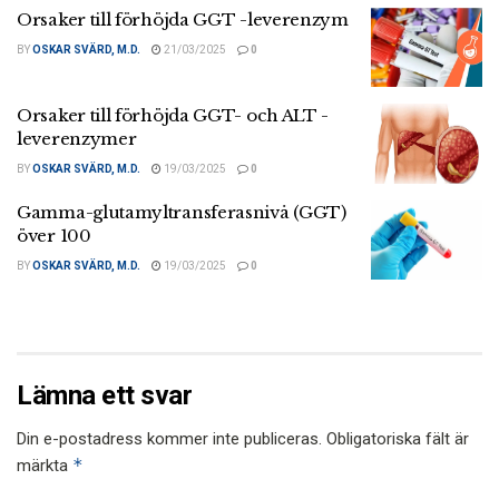
Orsaker till förhöjda GGT -leverenzym
BY
OSKAR SVÄRD, M.D.
21/03/2025
0
Orsaker till förhöjda GGT- och ALT -
leverenzymer
BY
OSKAR SVÄRD, M.D.
19/03/2025
0
Gamma-glutamyltransferasnivå (GGT)
över 100
BY
OSKAR SVÄRD, M.D.
19/03/2025
0
Lämna ett svar
Din e-postadress kommer inte publiceras.
Obligatoriska fält är
*
märkta