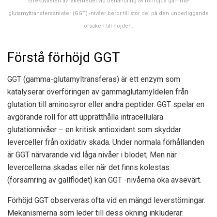
Effektiviteten av läkemedel vid behandling av förhöjda gamma-
glutamyltransferasnivåer (GGT) -nivåer beror till stor del på den underliggande
orsaken till höjden.
Förstå förhöjd GGT
GGT (gamma-glutamyltransferas) är ett enzym som
katalyserar överföringen av gammaglutamyldelen från
glutation till aminosyror eller andra peptider. GGT spelar en
avgörande roll för att upprätthålla intracellulära
glutationnivåer – en kritisk antioxidant som skyddar
leverceller från oxidativ skada. Under normala förhållanden
är GGT närvarande vid låga nivåer i blodet; Men när
levercellerna skadas eller när det finns kolestas
(försämring av gallflödet) kan GGT -nivåerna öka avsevärt.
Förhöjd GGT observeras ofta vid en mängd leverstörningar.
Mekanismerna som leder till dess ökning inkluderar: