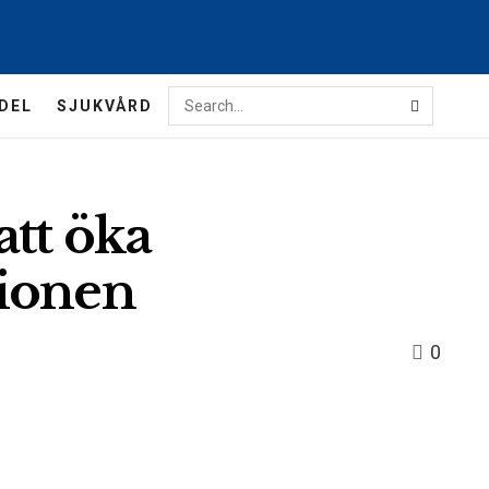
DEL
SJUKVÅRD
tt öka
tionen
0