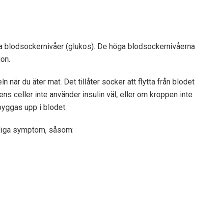
 blodsockernivåer (glukos). De höga blodsockernivåerna
ion.
 när du äter mat. Det tillåter socker att flytta från blodet
ens celler inte använder insulin väl, eller om kroppen inte
 byggas upp i blodet.
gliga symptom, såsom: