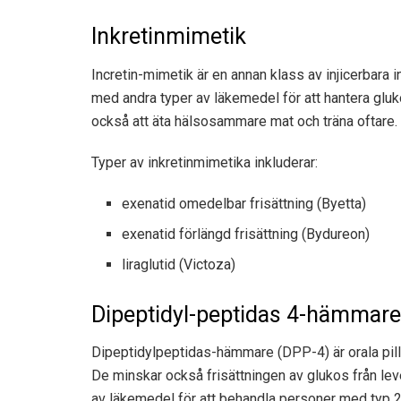
Inkretinmimetik
Incretin-mimetik är en annan klass av injicerbara
med andra typer av läkemedel för att hantera gl
också att äta hälsosammare mat och träna oftare.
Typer av inkretinmimetika inkluderar:
exenatid omedelbar frisättning (Byetta)
exenatid förlängd frisättning (Bydureon)
liraglutid (Victoza)
Dipeptidyl-peptidas 4-hämmare
Dipeptidylpeptidas-hämmare (DPP-4) är orala pille
De minskar också frisättningen av glukos från l
av läkemedel för att behandla personer med typ 2