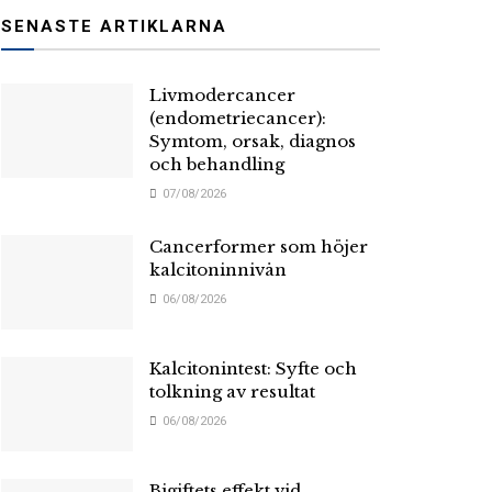
SENASTE ARTIKLARNA
Livmodercancer
(endometriecancer):
Symtom, orsak, diagnos
och behandling
07/08/2026
Cancerformer som höjer
kalcitoninnivån
06/08/2026
Kalcitonintest: Syfte och
tolkning av resultat
06/08/2026
Bigiftets effekt vid