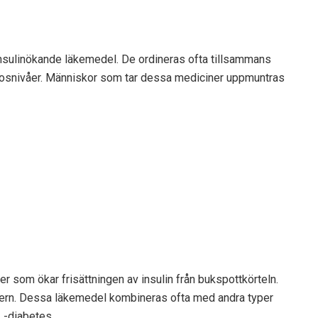
 insulinökande läkemedel. De ordineras ofta tillsammans
ukosnivåer. Människor som tar dessa mediciner uppmuntras
r som ökar frisättningen av insulin från bukspottkörteln.
evern. Dessa läkemedel kombineras ofta med andra typer
 -diabetes.